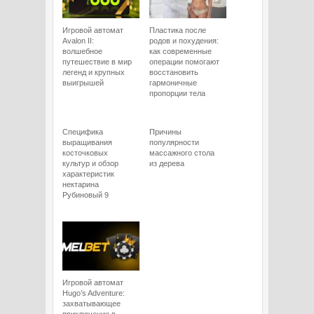
Игровой автомат
Пластика после
Avalon II:
родов и похудения:
волшебное
как современные
путешествие в мир
операции помогают
легенд и крупных
восстановить
выигрышей
гармоничные
пропорции тела
Специфика
Причины
выращивания
популярности
косточковых
массажного стола
культур и обзор
из дерева
характеристик
нектарина
Рубиновый 9
Игровой автомат
Hugo’s Adventure:
захватывающее