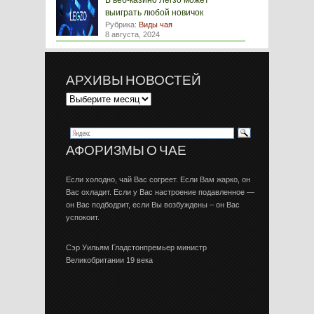
В веб-казино Легзо может
выиграть любой новичок
Рубрика:
Виды чая
8 августа, 2024
АРХИВЫ НОВОСТЕЙ
АФОРИЗМЫ О ЧАЕ
Если холодно, чай Вас согреет. Если Вам жарко, он
Вас охладит. Если у Вас настроение подавленное —
он Вас подбодрит, если Вы возбуждены – он Вас
успокоит.
Сэр Уильям Гладстонпремьер министр
Великобритании 19 века