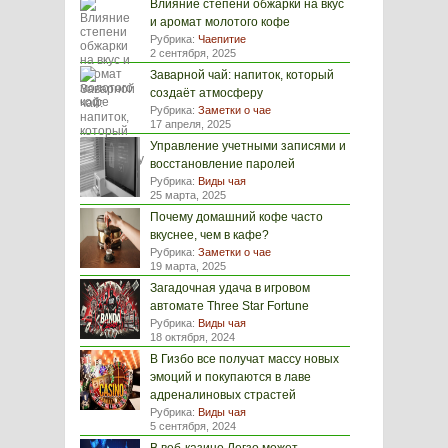
Влияние степени обжарки на вкус
и аромат молотого кофе
Рубрика:
Чаепитие
2 сентября, 2025
Заварной чай: напиток, который
создаёт атмосферу
Рубрика:
Заметки о чае
17 апреля, 2025
Управление учетными записями и
восстановление паролей
Рубрика:
Виды чая
25 марта, 2025
Почему домашний кофе часто
вкуснее, чем в кафе?
Рубрика:
Заметки о чае
19 марта, 2025
Загадочная удача в игровом
автомате Three Star Fortune
Рубрика:
Виды чая
18 октября, 2024
В Гизбо все получат массу новых
эмоций и покупаются в лаве
адреналиновых страстей
Рубрика:
Виды чая
5 сентября, 2024