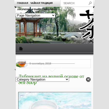
ГЛАВНАЯ
ЧАЙНАЯ ТРАДИЦИЯ
АФОРИЗМЫ И ВЫСКАЗЫВАНИЯ О
ЧАЕ
Виды чая
Посуда для чая
Чаепитие
Заметки о чае
9 сентября, 2018
Рецепты с чаем
Полезные свойства чая
Лубрикант на водной основе от
Sex-Shop