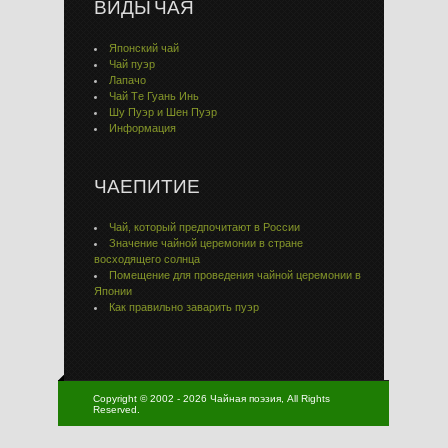
ВИДЫ ЧАЯ
Японский чай
Чай пуэр
Лапачо
Чай Тe Гуaнь Инь
Шу Пуэр и Шен Пуэр
Информация
ЧАЕПИТИЕ
Чай, который предпочитают в России
Значение чайной церемонии в стране
восходящего солнца
Помещение для проведения чайной церемонии в
Японии
Как правильно заварить пуэр
Copyright © 2002 - 2026 Чайная поэзия, All Rights
Reserved.