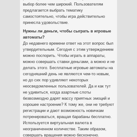
выбор более чем широкий. Пользователям
предлагается выбрать тематику
самостоятельно, чтобы игра действительно
принесла удовольствие.
Нужны ли деньги, чтобы сыграть в игровые
автоматы?
До недавнего времени ответ на этот вопрос был
утвердительным. Сегодня с этим утверждением
можно поспорить. Чтобы играть в аппараты,
можно совершать ставки деньгами, а можно и не
делать этого. Бесплатные игровые автоматы на
сегодняшний день не являются чем-то новым,
но до сих пор удивляют некоторых
неосведомленных пользователей. Да и как тут
не удивиться, когда азартные слоты
безвозмездно дарят массу приятных эмоций и
хорошее настроение? К тому же, они не требуют
регистрации и дают возможность новичкам
потренироваться, вращая барабаны бесплатно.
Используется виртуальная валюта в
неограниченном количестве. Таким образом,
совершать вращения можно бесконечно.