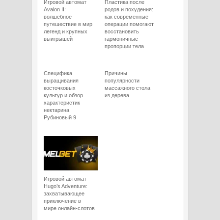
Игровой автомат
Пластика после
Avalon II:
родов и похудения:
волшебное
как современные
путешествие в мир
операции помогают
легенд и крупных
восстановить
выигрышей
гармоничные
пропорции тела
Специфика
Причины
выращивания
популярности
косточковых
массажного стола
культур и обзор
из дерева
характеристик
нектарина
Рубиновый 9
Игровой автомат
Hugo’s Adventure:
захватывающее
приключение в
мире онлайн-слотов