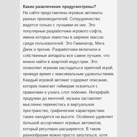
Какие развлечения предусмотрены?
На сайте представлены игровые автоматы
разных производителей. Сотрудничество
ведется только с лучшими из них. Это
популярные разработчики игрового софта,
имена которых известны в широких массах
среди пользователей. Это Гаминатор, Мега
Джек и прочие. Разработчики включили в
собственные аппараты все самое лучшее, что
можно найти в азартной индустрии. Это
позволяет игрокам насладиться приятной игрой,
проведя время с максимальным удовольствием.
Каждый игровой автомат содержит описание,
которое помогает геймерам освоиться с
правилами и узнать слот поближе. Интерфейс
продуман до мелочей, музыка заставляет
мысленно перенестись в виртуальное
пространство, графические характеристики
также находятся на высоте. Особенно удивляет
большой ассортимент игровых автоматов,
который регулярно расширяется. В таком
разнообразии можно просто запутаться, хотя