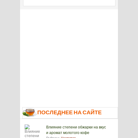
ПОСЛЕДНЕЕ НА САЙТЕ
Влияние степени обжарки на вкус
и аромат молотого кофе