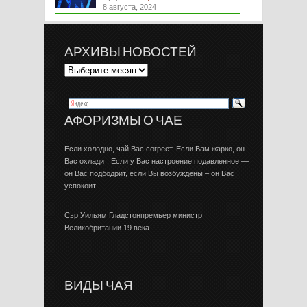
8 августа, 2024
АРХИВЫ НОВОСТЕЙ
АФОРИЗМЫ О ЧАЕ
Если холодно, чай Вас согреет. Если Вам жарко, он
Вас охладит. Если у Вас настроение подавленное —
он Вас подбодрит, если Вы возбуждены – он Вас
успокоит.
Сэр Уильям Гладстонпремьер министр
Великобритании 19 века
ВИДЫ ЧАЯ