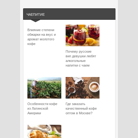
ЧАЕПИТИЕ
Влияние степени
обжарки на вкус и
аромат молотого
кофе
Почему русские
вип девушки любят
алкогольные
напитки с чаем
Особенности кофе
Где заказать
из Латинской
качественный кофе
Америки
оптом в Москве?