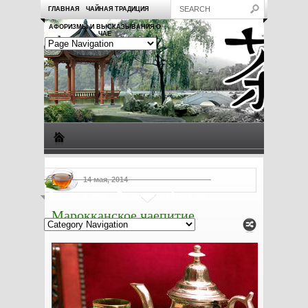
ГЛАВНАЯ
ЧАЙНАЯ ТРАДИЦИЯ
АФОРИЗМЫ И ВЫСКАЗЫВАНИЯ О
ЧАЕ
Виды чая
Посуда для чая
Чаепитие
Заметки о чае
14 мая, 2014
Рецепты с чаем
Полезные свойства чая
Марокканское чаепитие