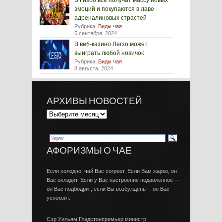
В Гизбо все получат массу новых
эмоций и покупаются в лаве
адреналиновых страстей
Рубрика:
Виды чая
5 сентября, 2024
В веб-казино Легзо может
выиграть любой новичок
Рубрика:
Виды чая
8 августа, 2024
АРХИВЫ НОВОСТЕЙ
АФОРИЗМЫ О ЧАЕ
Если холодно, чай Вас согреет. Если Вам жарко, он
Вас охладит. Если у Вас настроение подавленное —
он Вас подбодрит, если Вы возбуждены – он Вас
успокоит.
Сэр Уильям Гладстонпремьер министр