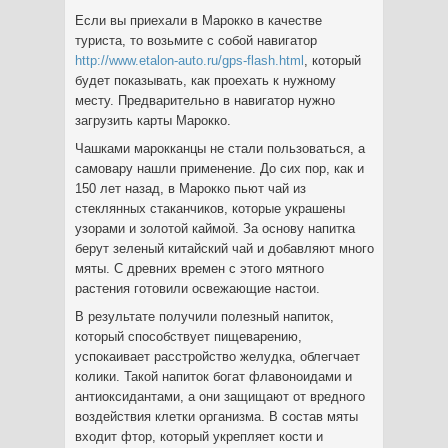
Если вы приехали в Марокко в качестве
туриста, то возьмите с собой навигатор
http://www.etalon-auto.ru/gps-flash.html
, который
будет показывать, как проехать к нужному
месту. Предварительно в навигатор нужно
загрузить карты Марокко.
Чашками марокканцы не стали пользоваться, а
самовару нашли применение. До сих пор, как и
150 лет назад, в Марокко пьют чай из
стеклянных стаканчиков, которые украшены
узорами и золотой каймой. За основу напитка
берут зеленый китайский чай и добавляют много
мяты. С древних времен с этого мятного
растения готовили освежающие настои.
В результате получили полезный напиток,
который способствует пищеварению,
успокаивает расстройство желудка, облегчает
колики. Такой напиток богат флавоноидами и
антиоксидантами, а они защищают от вредного
воздействия клетки организма. В состав мяты
входит фтор, который укрепляет кости и