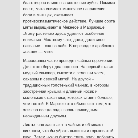
благотворно влияет на состояние зубов. Помимо
всего, мята снимает мышечное напряжение,
боли в мышцах, оказывает
противоспазматическое действие. Лучшие сорта
мяты выращивают в Мекнесе и Марракеше.
Этому растению здесь уделяют особенное
внимание. Местному чаю, даже, дали свое
название – «на-на-чай». В переводе с арабского
«на-на» — мята.
Марокканцы часто проводят чайные церемонии.
Для этого берут два подноса. На первый ставят
медный самовар, емкости с зеленым чаем,
сахаром и свежей мятой. На другой –
традиционный толстенький чайник, в котором
заостренная крышка и длинный носик и
маленькие стаканчики, которых ставят больше,
чем гостей. В Марокко это объясняют тем, что
хозяева всегда рады вновь пришедшим
неожиданным друзьям.
Листья чая засыпают в чайник и обливают
кипятком, что бы убрать пылинки и горьковатый
вкус. Затем нужно быстро слить воду, добавить