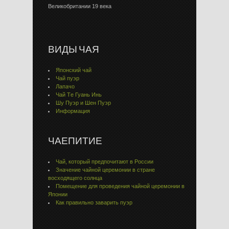
Великобритании 19 века
ВИДЫ ЧАЯ
Японский чай
Чай пуэр
Лапачо
Чай Тe Гуaнь Инь
Шу Пуэр и Шен Пуэр
Информация
ЧАЕПИТИЕ
Чай, который предпочитают в России
Значение чайной церемонии в стране
восходящего солнца
Помещение для проведения чайной церемонии в
Японии
Как правильно заварить пуэр