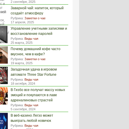
2 сентября, 2025
Заварной чай: напиток, который
создаёт атмосферу
Рубрика:
Заметки о чае
17 апреля, 2025
Управление учетными записями и
восстановление паролей
Рубрика:
Виды чая
25 марта, 2025
Почему домашний кофе часто
вкуснее, чем в кафе?
Рубрика:
Заметки о чае
19 марта, 2025
Загадочная удача в игровом
автомате Three Star Fortune
Рубрика:
Виды чая
18 октября, 2024
В Гизбо все получат массу новых
эмоций и покупаются в лаве
адреналиновых страстей
Рубрика:
Виды чая
5 сентября, 2024
В веб-казино Легзо может
выиграть любой новичок
Рубрика:
Виды чая