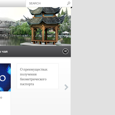
а чая
О преимуществах
4 сорта чая для
получения
настоящих гурманов
биометрического
паспорта
зо