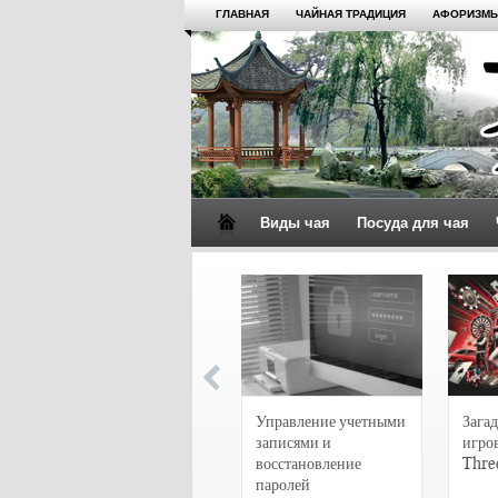
ГЛАВНАЯ
ЧАЙНАЯ ТРАДИЦИЯ
АФОРИЗМЫ
Виды чая
Посуда для чая
4 сорта чая для
настоящих гурманов
Управление учетными
Загад
записями и
игро
восстановление
Thre
паролей