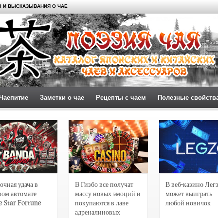
 И ВЫСКАЗЫВАНИЯ О ЧАЕ
Чаепитие
Заметки о чае
Рецепты с чаем
Полезные свойств
очная удача в
В Гизбо все получат
В веб-казино Лег
вом автомате
массу новых эмоций и
может выиграть
e Star Fortune
покупаются в лаве
любой новичок
адреналиновых