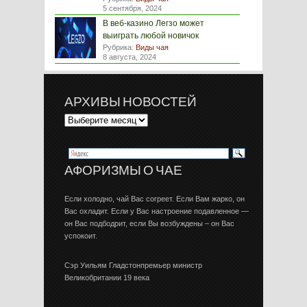
5 сентября, 2024
В веб-казино Легзо может
выиграть любой новичок
Рубрика:
Виды чая
8 августа, 2024
АРХИВЫ НОВОСТЕЙ
АФОРИЗМЫ О ЧАЕ
Если холодно, чай Вас согреет. Если Вам жарко, он
Вас охладит. Если у Вас настроение подавленное —
он Вас подбодрит, если Вы возбуждены – он Вас
успокоит.
Сэр Уильям Гладстонпремьер министр
Великобритании 19 века