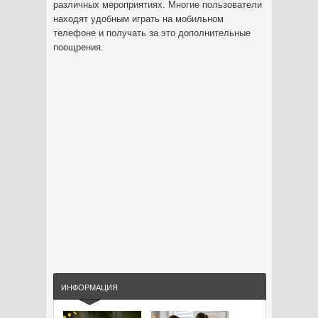
различных мероприятиях. Многие пользователи
находят удобным играть на мобильном
телефоне и получать за это дополнительные
поощрения.
ИНФОРМАЦИЯ