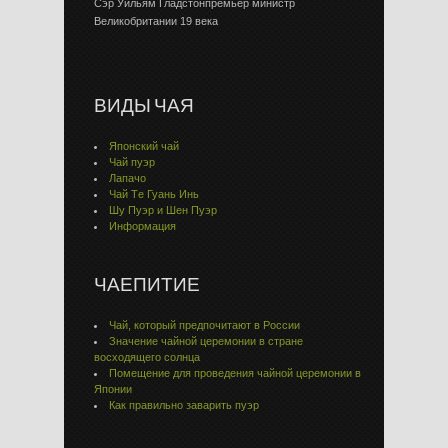
Сэр Уильям Гладстонпремьер министр
Великобритании 19 века
ВИДЫ ЧАЯ
Японский чай
Чай пуэр
Лапачо
Чай Тe Гуaнь Инь
Шу Пуэр и Шен Пуэр
Информация
ЧАЕПИТИЕ
Чай, который предпочитают в России
Значение чайной церемонии в стране
восходящего солнца
Помещение для проведения чайной церемонии в
Японии
Как правильно заварить пуэр