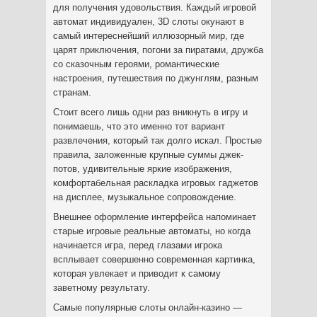
для получения удовольствия. Каждый игровой
автомат индивидуален, 3D слоты окунают в
самый интереснейший иллюзорный мир, где
царят приключения, погони за пиратами, дружба
со сказочным героями, романтические
настроения, путешествия по джунглям, разным
странам.
Стоит всего лишь одни раз вникнуть в игру и
понимаешь, что это именно тот вариант
развлечения, который так долго искал. Простые
правила, заложенные крупные суммы джек-
потов, удивительные яркие изображения,
комфортабельная раскладка игровых гаджетов
на дисплее, музыкальное сопровождение.
Внешнее оформление интерфейса напоминает
старые игровые реальные автоматы, но когда
начинается игра, перед глазами игрока
всплывает совершенно современная картинка,
которая увлекает и приводит к самому
заветному результату.
Самые популярные слоты онлайн-казино —