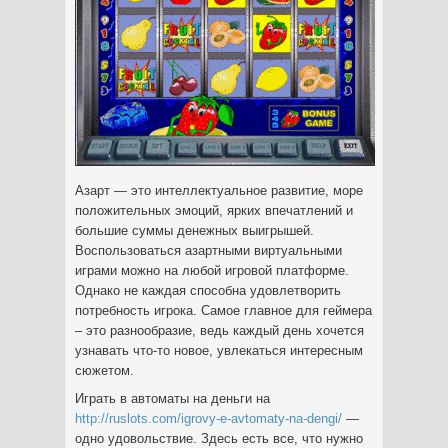
Азарт — это интеллектуальное развитие, море
положительных эмоций, ярких впечатлений и
большие суммы денежных выигрышей.
Воспользоваться азартными виртуальными
играми можно на любой игровой платформе.
Однако не каждая способна удовлетворить
потребность игрока.
Самое главное для геймера
– это разнообразие, ведь каждый день хочется
узнавать что-то новое, увлекаться интересным
сюжетом.
Играть в автоматы на деньги на
http://ruslots.com/igrovy-e-avtomaty-na-dengi/
—
одно удовольствие. Здесь есть все, что нужно