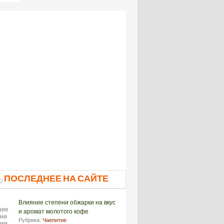
ПОСЛЕДНЕЕ НА САЙТЕ
Влияние степени обжарки на вкус
и аромат молотого кофе
Рубрика:
Чаепитие