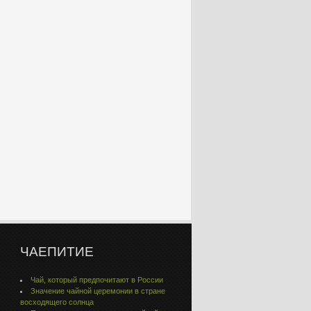
ЧАЕПИТИЕ
Чай, который предпочитают в России
Значение чайной церемонии в стране
восходящего солнца