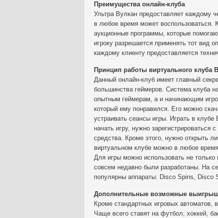
Преимущества онлайн-клуба
Ультра Вулкан предоставляет каждому ч
в любое время может воспользоваться. К
аукционные программы, которые помогаю
игроку разрешается применять тот вид о
каждому клиенту предоставляется техни
Принцип работы виртуального клуба 
Данный онлайн-клуб имеет главный секре
большинства геймеров. Система клуба на
опытным геймерам, а и начинающим игро
который ему понравился. Его можно ска
устраивать сеансы игры. Играть в клубе 
начать игру, нужно зарегистрироваться 
средства. Кроме этого, нужно открыть л
виртуальном клубе можно в любое время
Для игры можно использовать не только 
совсем недавно были разработаны. На с
популярны аппараты: Disco Spins, Disco S
Дополнительные возможные выигры
Кроме стандартных игровых автоматов, в
Чаще всего ставят на футбол, хоккей, ба