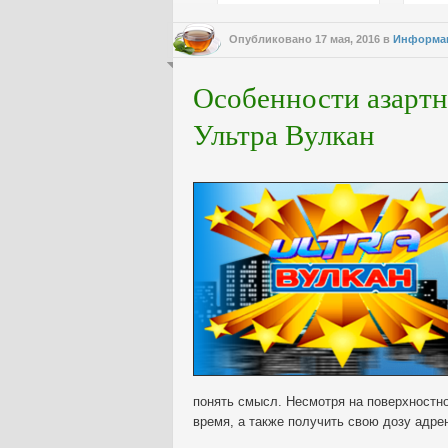
Опубликовано
17 мая, 2016
в
Информа
Особенности азартн
Ультра Вулкан
понять смысл. Несмотря на поверхностн
время, а также получить свою дозу адре