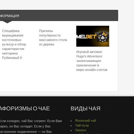
ФОРМАЦИЯ
Специфика
Причины
выращивания
популярности
косточковых
массажного стола
культур и обзор
из дерева
характеристик
Игровой автомат
нектарина
Hugo’s Adventure:
Рубиновый 9
захватывающее
приключение в
мире онлайн-слотов
АФОРИЗМЫ О ЧАЕ
ВИДЫ ЧАЯ
Японский чай
Если холодно, чай Вас согреет. Если Вам
Чай пуэр
жарко, он Вас охладит. Если у Вас
Лапачо
настроение подавленное — он Вас