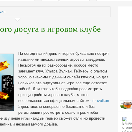
страстей
ция
ого досуга в игровом клубе
На сегодняшний день интернет буквально пестрит
названиями множественных игровых заведений.
Несмотря на их разнообразие, особое место
занимает клуб Ультра Вулкан. Геймеры с опытом
хорошо знакомы с данным онлайн клубом, но для
новичков эта виртуальная игра все еще остается
тайной.
Для того чтобы подробно рассмотреть
принцип работы игрового клуба, можно
воспользоваться официальным сайтом
ultravulkan
.
Здесь можно совершенно бесплатно и без
регистрации просмотреть сеанс игры, чтобы
ое изучение игры каждый геймер сможет отлично провести
налина и незабываемого драйва.