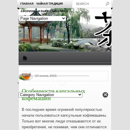
ГЛАВНАЯ
ЧАЙНАЯ ТРАДИЦИЯ
АФОРИЗМЫ И ВЫСКАЗЫВАНИЯ О
ЧАЕ
Виды чая
Посуда для чая
Чаепитие
Заметки о чае
23 июля, 2015
Рецепты с чаем
Полезные свойства чая
Особенности капсульных
кофемашин
В последнее время огромной популярностью
начали пользоваться капсульные кофемашины.
Только вот многие люди отказываются от их
приобретения, не понимая, чем они отличаются