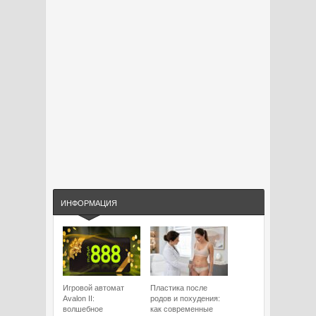
ИНФОРМАЦИЯ
Игровой автомат
Пластика после
Avalon II:
родов и похудения:
волшебное
как современные