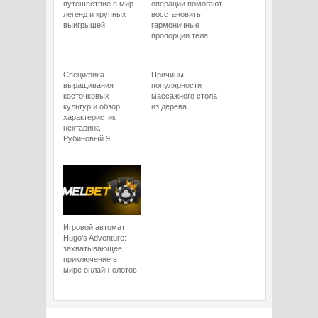
путешествие в мир
операции помогают
легенд и крупных
восстановить
выигрышей
гармоничные
пропорции тела
Специфика
Причины
выращивания
популярности
косточковых
массажного стола
культур и обзор
из дерева
характеристик
нектарина
Рубиновый 9
Игровой автомат
Hugo’s Adventure:
захватывающее
приключение в
мире онлайн-слотов