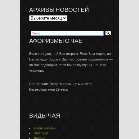
АРХИВЫ НОВОСТЕЙ
АФОРИЗМЫ О ЧАЕ
Если холодно, чай Вас согреет. Если Вам жарко, он
Вас охладит. Если у Вас настроение подавленное —
он Вас подбодрит, если Вы возбуждены – он Вас
успокоит.
Сэр Уильям Гладстонпремьер министр
Великобритании 19 века
ВИДЫ ЧАЯ
Японский чай
Чай пуэр
Лапачо