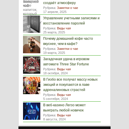
создаёт атмосферу
Рубрика:
Заметки о чае
17 апреля, 2025
Управление учетными записями и
восстановление паролей
Рубрика:
Виды чая
25 марта, 2025
Почему домашний кофе часто
вкуснее, чем в кафе?
Рубрика:
Заметки о чае
19 марта, 2025
Загадочная удача в игровом
автомате Three Star Fortune
Рубрика:
Виды чая
18 октября, 2024
В Гизбо все получат массу новых
эмоций и покупаются в лаве
адреналиновых страстей
Рубрика:
Виды чая
5 сентября, 2024
В веб-казино Легзо может
выиграть любой новичок
Рубрика:
Виды чая
8 августа, 2024