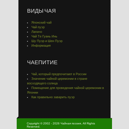
ВИДЫ ЧАЯ
Японский чай
Чай пуэр
Лапачо
Чай Тe Гуaнь Инь
Шу Пуэр и Шен Пуэр
Информация
ЧАЕПИТИЕ
Чай, который предпочитают в России
Значение чайной церемонии в стране
восходящего солнца
Помещение для проведения чайной церемонии в
Японии
Как правильно заварить пуэр
Copyright © 2002 - 2026 Чайная поэзия, All Rights
Reserved.