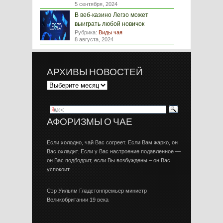
5 сентября, 2024
В веб-казино Легзо может
выиграть любой новичок
Рубрика:
Виды чая
8 августа, 2024
АРХИВЫ НОВОСТЕЙ
АФОРИЗМЫ О ЧАЕ
Если холодно, чай Вас согреет. Если Вам жарко, он
Вас охладит. Если у Вас настроение подавленное —
он Вас подбодрит, если Вы возбуждены – он Вас
успокоит.
Сэр Уильям Гладстонпремьер министр
Великобритании 19 века