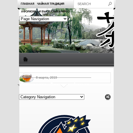
ГЛАВНАЯ
ЧАЙНАЯ ТРАДИЦИЯ
АФОРИЗМЫ И ВЫСКАЗЫВАНИЯ О
ЧАЕ
Виды чая
Посуда для чая
Чаепитие
Заметки о чае
8 марта, 2019
Рецепты с чаем
Полезные свойства чая