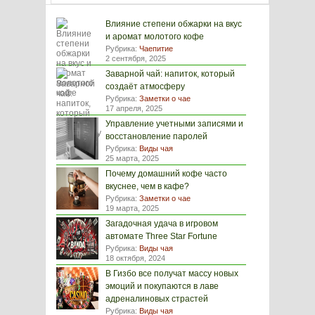
Влияние степени обжарки на вкус
и аромат молотого кофе
Рубрика:
Чаепитие
2 сентября, 2025
Заварной чай: напиток, который
создаёт атмосферу
Рубрика:
Заметки о чае
17 апреля, 2025
Управление учетными записями и
восстановление паролей
Рубрика:
Виды чая
25 марта, 2025
Почему домашний кофе часто
вкуснее, чем в кафе?
Рубрика:
Заметки о чае
19 марта, 2025
Загадочная удача в игровом
автомате Three Star Fortune
Рубрика:
Виды чая
18 октября, 2024
В Гизбо все получат массу новых
эмоций и покупаются в лаве
адреналиновых страстей
Рубрика:
Виды чая