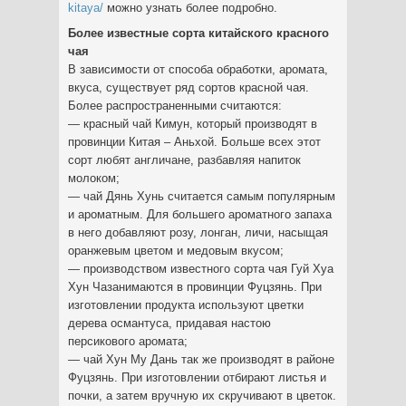
kitaya/
можно узнать более подробно.
Более известные сорта китайского красного
чая
В зависимости от способа обработки, аромата,
вкуса, существует ряд сортов красной чая.
Более распространенными считаются:
— красный чай Кимун, который производят в
провинции Китая – Аньхой. Больше всех этот
сорт любят англичане, разбавляя напиток
молоком;
— чай Дянь Хунь считается самым популярным
и ароматным. Для большего ароматного запаха
в него добавляют розу, лонган, личи, насыщая
оранжевым цветом и медовым вкусом;
— производством известного сорта чая Гуй Хуа
Хун Чазанимаются в провинции Фуцзянь. При
изготовлении продукта используют цветки
дерева османтуса, придавая настою
персикового аромата;
— чай Хун Му Дань так же производят в районе
Фуцзянь. При изготовлении отбирают листья и
почки, а затем вручную их скручивают в цветок.