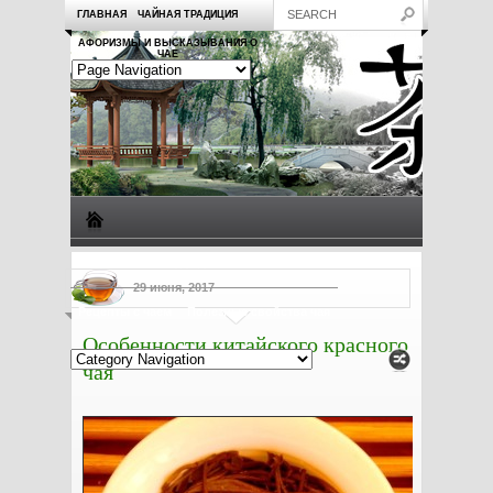
ГЛАВНАЯ
ЧАЙНАЯ ТРАДИЦИЯ
АФОРИЗМЫ И ВЫСКАЗЫВАНИЯ О
ЧАЕ
Виды чая
Посуда для чая
Чаепитие
Заметки о чае
29 июня, 2017
Рецепты с чаем
Полезные свойства чая
Особенности китайского красного
чая