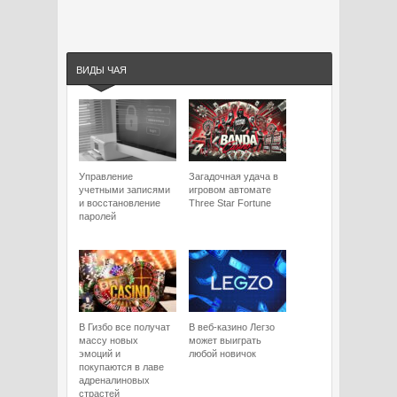
ВИДЫ ЧАЯ
Управление
Загадочная удача в
учетными записями
игровом автомате
и восстановление
Three Star Fortune
паролей
В Гизбо все получат
В веб-казино Легзо
массу новых
может выиграть
эмоций и
любой новичок
покупаются в лаве
адреналиновых
страстей