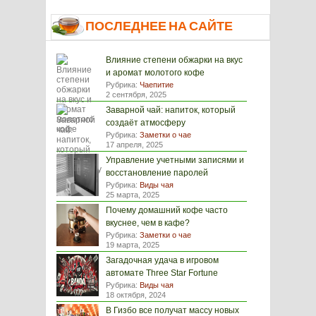
ПОСЛЕДНЕЕ НА САЙТЕ
Влияние степени обжарки на вкус
и аромат молотого кофе
Рубрика:
Чаепитие
2 сентября, 2025
Заварной чай: напиток, который
создаёт атмосферу
Рубрика:
Заметки о чае
17 апреля, 2025
Управление учетными записями и
восстановление паролей
Рубрика:
Виды чая
25 марта, 2025
Почему домашний кофе часто
вкуснее, чем в кафе?
Рубрика:
Заметки о чае
19 марта, 2025
Загадочная удача в игровом
автомате Three Star Fortune
Рубрика:
Виды чая
18 октября, 2024
В Гизбо все получат массу новых