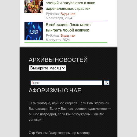
эмоций и покупаются в лаве
адреналиновых страстей
Рубрика:
Виды чая
5 сентября, 2024
В веб-казино Легзо может
выиграть любой новичок
Рубрика:
Виды чая
8 августа, 2024
АРХИВЫ НОВОСТЕЙ
АФОРИЗМЫ О ЧАЕ
Если холодно, чай Вас согреет. Если Вам жарко, он
Вас охладит. Если у Вас настроение подавленное —
он Вас подбодрит, если Вы возбуждены – он Вас
успокоит.
Сэр Уильям Гладстонпремьер министр