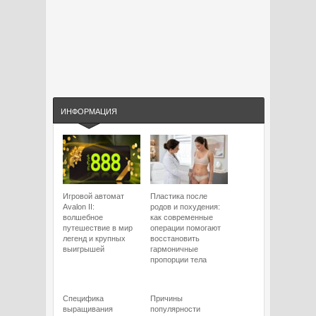
ИНФОРМАЦИЯ
Игровой автомат
Пластика после
Avalon II:
родов и похудения:
волшебное
как современные
путешествие в мир
операции помогают
легенд и крупных
восстановить
выигрышей
гармоничные
пропорции тела
Специфика
Причины
выращивания
популярности