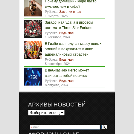
Почему домашний кофе часто
вкуснее, чем в кафе?
Рубрика:
Заметки о чае
19 марта, 2025
Загадочная удача в игровом
автомате Three Star Fortune
Рубрика:
Виды чая
18 октября, 2024
В Гизбо все получат массу новых
эмоций и покупаются в лаве
адреналиновых страстей
Рубрика:
Виды чая
5 сентября, 2024
В веб-казино Легзо может
выиграть любой новичок
Рубрика:
Виды чая
8 августа, 2024
АРХИВЫ НОВОСТЕЙ