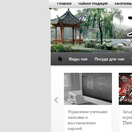
ГЛАВНАЯ
ЧАЙНАЯ ТРАДИЦИЯ
АФОРИЗМЫ
Виды чая
Посуда для чая
4 сорта чая для
настоящих гурманов
Управление учетными
Загад
записями и
игро
восстановление
Thre
паролей