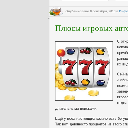
Опубликовано
8 сентября, 2018
в
Инфо
Плюсы игровых авт
С отк
новую
причё
раньш
их ви
Сейча
любом
возмо
завед
игров
отдел
длительными поисками.
Ещё у всех настоящих казино есть бегущ
Так вот, девяносто процентов из этого с