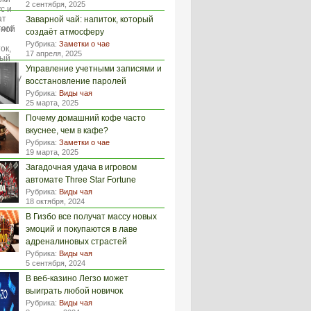
2 сентября, 2025
Заварной чай: напиток, который
создаёт атмосферу
Рубрика:
Заметки о чае
17 апреля, 2025
Управление учетными записями и
восстановление паролей
Рубрика:
Виды чая
25 марта, 2025
Почему домашний кофе часто
вкуснее, чем в кафе?
Рубрика:
Заметки о чае
19 марта, 2025
Загадочная удача в игровом
автомате Three Star Fortune
Рубрика:
Виды чая
18 октября, 2024
В Гизбо все получат массу новых
эмоций и покупаются в лаве
адреналиновых страстей
Рубрика:
Виды чая
5 сентября, 2024
В веб-казино Легзо может
выиграть любой новичок
Рубрика:
Виды чая