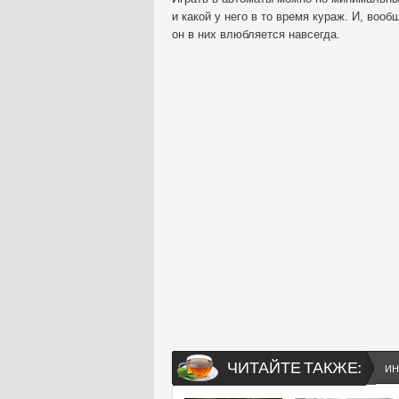
и какой у него в то время кураж. И, воо
он в них влюбляется навсегда.
ЧИТАЙТЕ ТАКЖЕ:
ИН