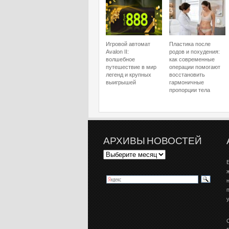
Игровой автомат
Пластика после
Avalon II:
родов и похудения:
волшебное
как современные
путешествие в мир
операции помогают
легенд и крупных
восстановить
выигрышей
гармоничные
пропорции тела
АРХИВЫ НОВОСТЕЙ