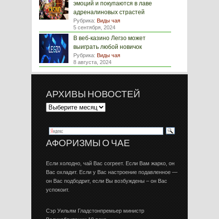
эмоций и покупаются в лаве
адреналиновых страстей
Рубрика:
Виды чая
5 сентября, 2024
В веб-казино Легзо может
выиграть любой новичок
Рубрика:
Виды чая
8 августа, 2024
АРХИВЫ НОВОСТЕЙ
АФОРИЗМЫ О ЧАЕ
Если холодно, чай Вас согреет. Если Вам жарко, он
Вас охладит. Если у Вас настроение подавленное —
он Вас подбодрит, если Вы возбуждены – он Вас
успокоит.
Сэр Уильям Гладстонпремьер министр