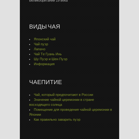
Великобритании 19 века
ВИДЫ ЧАЯ
Японский чай
Чай пуэр
Лапачо
Чай Тe Гуaнь Инь
Шу Пуэр и Шен Пуэр
Информация
ЧАЕПИТИЕ
Чай, который предпочитают в России
Значение чайной церемонии в стране
восходящего солнца
Помещение для проведения чайной церемонии в
Японии
Как правильно заварить пуэр