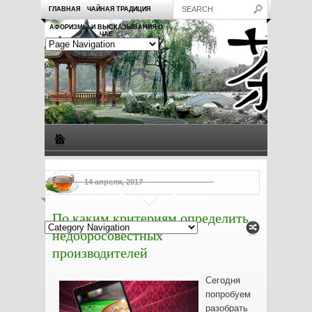
ГЛАВНАЯ
ЧАЙНАЯ ТРАДИЦИЯ
АФОРИЗМЫ И ВЫСКАЗЫВАНИЯ О
ЧАЕ
Виды чая
Посуда для чая
Чаепитие
Заметки о чае
14 апреля, 2017
Рецепты с чаем
Полезные свойства чая
По каким критериям определить
недобросовестных
производителей
Сегодня
попробуем
разобрать