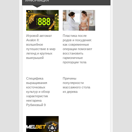
ИНФОРМАЦИЯ
Игровой автомат
Пластика после
Avalon II:
родов и похудения:
волшебное
как современные
путешествие в мир
операции помогают
легенд и крупных
восстановить
выигрышей
гармоничные
пропорции тела
Специфика
Причины
выращивания
популярности
косточковых
массажного стола
культур и обзор
из дерева
характеристик
нектарина
Рубиновый 9