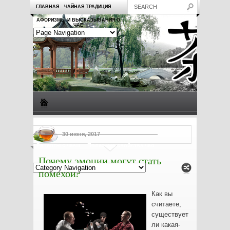
ГЛАВНАЯ
ЧАЙНАЯ ТРАДИЦИЯ
АФОРИЗМЫ И ВЫСКАЗЫВАНИЯ О
ЧАЕ
Виды чая
Посуда для чая
Чаепитие
Заметки о чае
30 июня, 2017
Рецепты с чаем
Полезные свойства чая
Почему эмоции могут стать
помехой?
Как вы
считаете,
существует
ли какая-