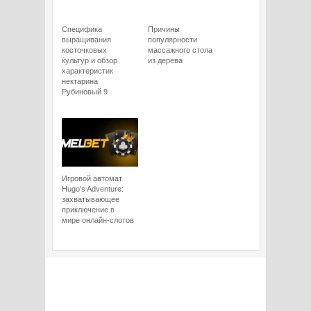
Специфика
Причины
выращивания
популярности
косточковых
массажного стола
культур и обзор
из дерева
характеристик
нектарина
Рубиновый 9
Игровой автомат
Hugo’s Adventure:
захватывающее
приключение в
мире онлайн-слотов