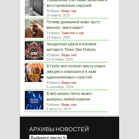
Управление учетными записями и
восстановление паролей
Рубрика:
Виды чая
25 марта, 2025
Почему домашний кофе часто
вкуснее, чем в кафе?
Рубрика:
Заметки о чае
19 марта, 2025
Загадочная удача в игровом
автомате Three Star Fortune
Рубрика:
Виды чая
18 октября, 2024
В Гизбо все получат массу новых
эмоций и покупаются в лаве
адреналиновых страстей
Рубрика:
Виды чая
5 сентября, 2024
В веб-казино Легзо может
выиграть любой новичок
Рубрика:
Виды чая
8 августа, 2024
АРХИВЫ НОВОСТЕЙ