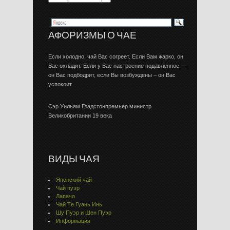
АФОРИЗМЫ О ЧАЕ
Если холодно, чай Вас согреет. Если Вам жарко, он
Вас охладит. Если у Вас настроение подавленное —
он Вас подбодрит, если Вы возбуждены – он Вас
успокоит.
Сэр Уильям Гладстонпремьер министр
Великобритании 19 века
ВИДЫ ЧАЯ
Японский чай
Чай пуэр
Лапачо
Чай Тe Гуaнь Инь
Шу Пуэр и Шен Пуэр
Информация