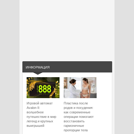
ИНФОРМАЦИЯ
Игровой автомат
Пластика после
Avalon II:
родов и похудения:
волшебное
как современные
путешествие в мир
операции помогают
легенд и крупных
восстановить
выигрышей
гармоничные
пропорции тела