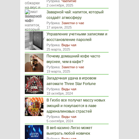
Рубрика:
Чаепитие
2 сентября, 2025
Заварной чай: напиток, который
создаёт атмосферу
Рубрика:
Заметки о чае
17 апреля, 2025
Управление учетными записями и
восстановление паролей
Рубрика:
Виды чая
25 марта, 2025
Почему домашний кофе часто
вкуснее, чем в кафе?
Рубрика:
Заметки о чае
19 марта, 2025
Загадочная удача в игровом
автомате Three Star Fortune
Рубрика:
Виды чая
18 октября, 2024
В Гизбо все получат массу новых
эмоций и покупаются в лаве
адреналиновых страстей
Рубрика:
Виды чая
5 сентября, 2024
В веб-казино Легзо может
выиграть любой новичок
Рубрика:
Виды чая