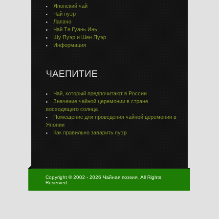
Японский чай
Чай пуэр
Лапачо
Чай Тe Гуaнь Инь
Шу Пуэр и Шен Пуэр
Информация
ЧАЕПИТИЕ
Чай, который предпочитают в России
Значение чайной церемонии в стране
восходящего солнца
Помещение для проведения чайной церемонии в
Японии
Как правильно заварить пуэр
Copyright © 2002 - 2026 Чайная поэзия, All Rights
Reserved.