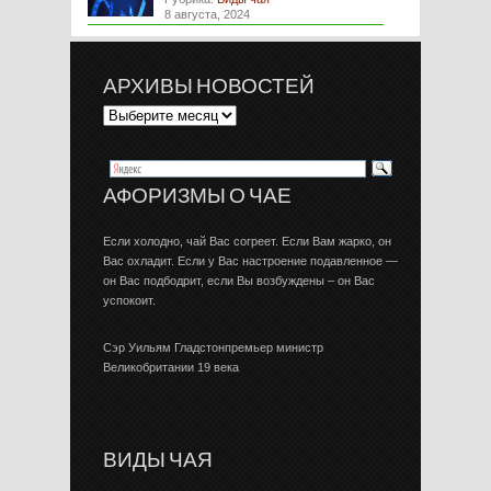
8 августа, 2024
АРХИВЫ НОВОСТЕЙ
АФОРИЗМЫ О ЧАЕ
Если холодно, чай Вас согреет. Если Вам жарко, он
Вас охладит. Если у Вас настроение подавленное —
он Вас подбодрит, если Вы возбуждены – он Вас
успокоит.
Сэр Уильям Гладстонпремьер министр
Великобритании 19 века
ВИДЫ ЧАЯ