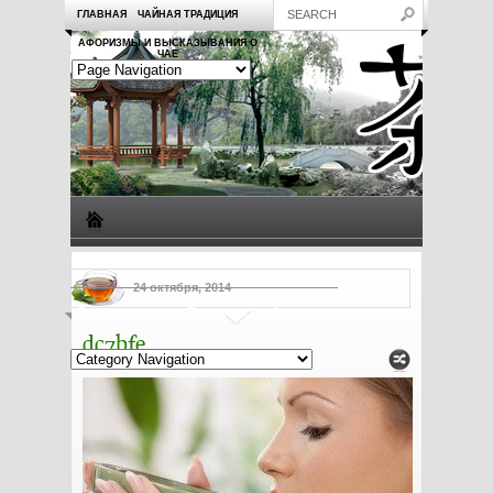
ГЛАВНАЯ
ЧАЙНАЯ ТРАДИЦИЯ
АФОРИЗМЫ И ВЫСКАЗЫВАНИЯ О
ЧАЕ
Виды чая
Посуда для чая
Чаепитие
Заметки о чае
24 октября, 2014
Рецепты с чаем
Полезные свойства чая
dc7bfe