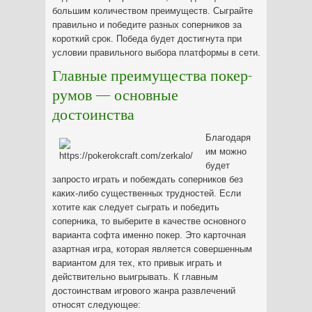
большим количеством преимуществ. Сыграйте
правильно и победите разных соперников за
короткий срок. Победа будет достигнута при
условии правильного выбора платформы в сети.
Главные преимущества покер-
румов — основные
достоинства
Благодаря
им можно
будет
запросто играть и побеждать соперников без
каких-либо существенных трудностей. Если
хотите как следует сыграть и победить
соперника, то выберите в качестве основного
варианта софта именно покер. Это карточная
азартная игра, которая является совершенным
вариантом для тех, кто привык играть и
действительно выигрывать. К главным
достоинствам игрового жанра развлечений
относят следующее: