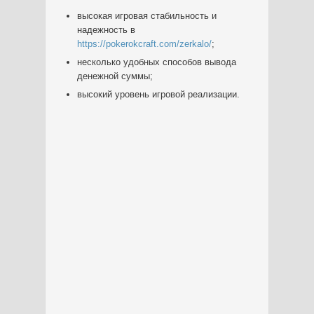
высокая игровая стабильность и
надежность в
https://pokerokcraft.com/zerkalo/
;
несколько удобных способов вывода
денежной суммы;
высокий уровень игровой реализации.