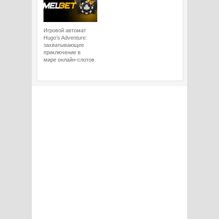
Игровой автомат
Hugo’s Adventure:
захватывающее
приключение в
мире онлайн-слотов