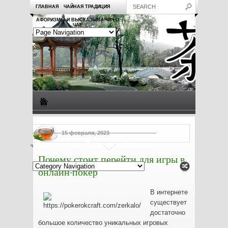
ГЛАВНАЯ
ЧАЙНАЯ ТРАДИЦИЯ
АФОРИЗМЫ И ВЫСКАЗЫВАНИЯ О
ЧАЕ
Виды чая
Посуда для чая
Чаепитие
Заметки о чае
15 февраля, 2023
Рецепты с чаем
Полезные свойства чая
Почему стоит перейти для игры в
онлайн-покер
В интернете
существует
достаточно
большое количество уникальных игровых