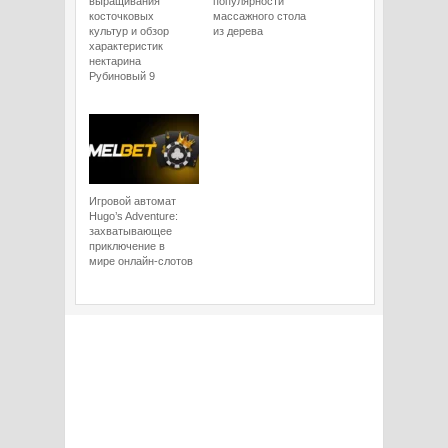
выращивания
популярности
косточковых
массажного стола
культур и обзор
из дерева
характеристик
нектарина
Рубиновый 9
Игровой автомат
Hugo’s Adventure:
захватывающее
приключение в
мире онлайн-слотов