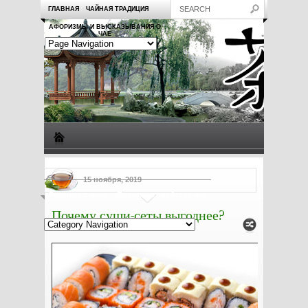
ГЛАВНАЯ
ЧАЙНАЯ ТРАДИЦИЯ
АФОРИЗМЫ И ВЫСКАЗЫВАНИЯ О
ЧАЕ
Виды чая
Посуда для чая
Чаепитие
Заметки о чае
15 ноября, 2019
Рецепты с чаем
Полезные свойства чая
Почему суши-сеты выгоднее?