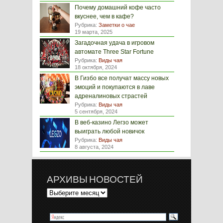
Почему домашний кофе часто
вкуснее, чем в кафе?
Рубрика:
Заметки о чае
19 марта, 2025
Загадочная удача в игровом
автомате Three Star Fortune
Рубрика:
Виды чая
18 октября, 2024
В Гизбо все получат массу новых
эмоций и покупаются в лаве
адреналиновых страстей
Рубрика:
Виды чая
5 сентября, 2024
В веб-казино Легзо может
выиграть любой новичок
Рубрика:
Виды чая
8 августа, 2024
АРХИВЫ НОВОСТЕЙ