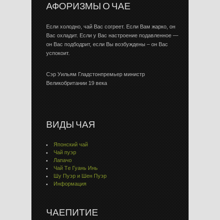
АФОРИЗМЫ О ЧАЕ
Если холодно, чай Вас согреет. Если Вам жарко, он
Вас охладит. Если у Вас настроение подавленное —
он Вас подбодрит, если Вы возбуждены – он Вас
успокоит.
Сэр Уильям Гладстонпремьер министр
Великобритании 19 века
ВИДЫ ЧАЯ
Японский чай
Чай пуэр
Лапачо
Чай Тe Гуaнь Инь
Шу Пуэр и Шен Пуэр
Информация
ЧАЕПИТИЕ