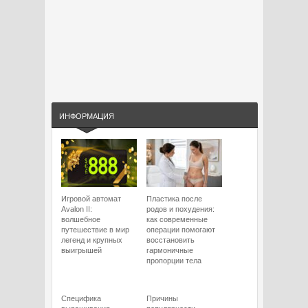
ИНФОРМАЦИЯ
Игровой автомат
Пластика после
Avalon II:
родов и похудения:
волшебное
как современные
путешествие в мир
операции помогают
легенд и крупных
восстановить
выигрышей
гармоничные
пропорции тела
Специфика
Причины