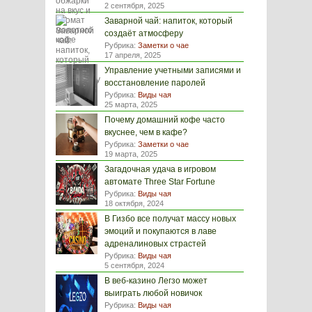
2 сентября, 2025
Заварной чай: напиток, который
создаёт атмосферу
Рубрика:
Заметки о чае
17 апреля, 2025
Управление учетными записями и
восстановление паролей
Рубрика:
Виды чая
25 марта, 2025
Почему домашний кофе часто
вкуснее, чем в кафе?
Рубрика:
Заметки о чае
19 марта, 2025
Загадочная удача в игровом
автомате Three Star Fortune
Рубрика:
Виды чая
18 октября, 2024
В Гизбо все получат массу новых
эмоций и покупаются в лаве
адреналиновых страстей
Рубрика:
Виды чая
5 сентября, 2024
В веб-казино Легзо может
выиграть любой новичок
Рубрика:
Виды чая