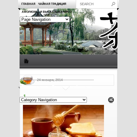
ГЛАВНАЯ
ЧАЙНАЯ ТРАДИЦИЯ
АФОРИЗМЫ И ВЫСКАЗЫВАНИЯ О
ЧАЕ
Виды чая
Посуда для чая
Чаепитие
Заметки о чае
24 января, 2014
Рецепты с чаем
Полезные свойства чая
1