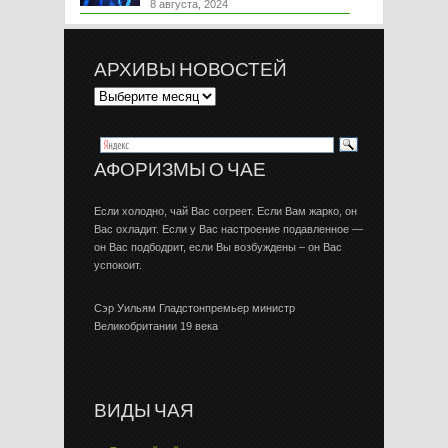
8 августа, 2024
АРХИВЫ НОВОСТЕЙ
АФОРИЗМЫ О ЧАЕ
Если холодно, чай Вас согреет. Если Вам жарко, он
Вас охладит. Если у Вас настроение подавленное —
он Вас подбодрит, если Вы возбуждены – он Вас
успокоит.
Сэр Уильям Гладстонпремьер министр
Великобритании 19 века
ВИДЫ ЧАЯ