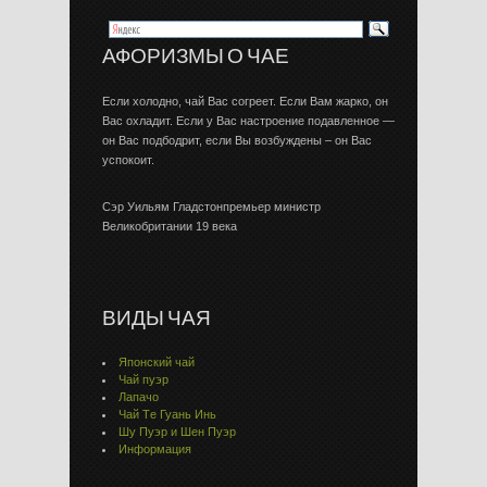
АФОРИЗМЫ О ЧАЕ
Если холодно, чай Вас согреет. Если Вам жарко, он
Вас охладит. Если у Вас настроение подавленное —
он Вас подбодрит, если Вы возбуждены – он Вас
успокоит.
Сэр Уильям Гладстонпремьер министр
Великобритании 19 века
ВИДЫ ЧАЯ
Японский чай
Чай пуэр
Лапачо
Чай Тe Гуaнь Инь
Шу Пуэр и Шен Пуэр
Информация