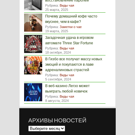
восстановление паролей
Рубрика:
Виды чая
25 марта, 2025
Почему домашний кофе часто
вкуснее, чем в кафе?
Рубрика:
Заметки о чае
19 марта, 2025
Загадочная удача в игровом
автомате Three Star Fortune
Рубрика:
Виды чая
18 октября, 2024
В Гизбо все получат массу новых
эмоций и покупаются в лаве
адреналиновых страстей
Рубрика:
Виды чая
5 сентября, 2024
В веб-казино Легзо может
выиграть любой новичок
Рубрика:
Виды чая
8 августа, 2024
АРХИВЫ НОВОСТЕЙ