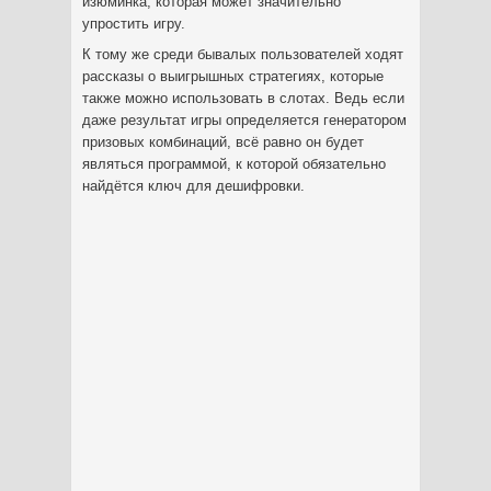
изюминка, которая может значительно
упростить игру.
К тому же среди бывалых пользователей ходят
рассказы о выигрышных стратегиях, которые
также можно использовать в слотах. Ведь если
даже результат игры определяется генератором
призовых комбинаций, всё равно он будет
являться программой, к которой обязательно
найдётся ключ для дешифровки.