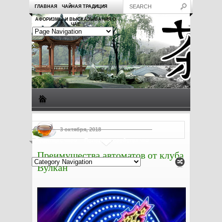
ГЛАВНАЯ
ЧАЙНАЯ ТРАДИЦИЯ
АФОРИЗМЫ И ВЫСКАЗЫВАНИЯ О
ЧАЕ
Виды чая
Посуда для чая
Чаепитие
Заметки о чае
3 октября, 2018
Рецепты с чаем
Полезные свойства чая
Преимущества автоматов от клуба
Вулкан