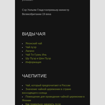
Сэр Уильям Гладстонпремьер министр
Великобритании 19 века
ВИДЫ ЧАЯ
Японский чай
Чай пуэр
Лапачо
Чай Тe Гуaнь Инь
Шу Пуэр и Шен Пуэр
Информация
ЧАЕПИТИЕ
Чай, который предпочитают в России
Значение чайной церемонии в стране
восходящего солнца
Помещение для проведения чайной церемонии в
Японии
Как правильно заварить пуэр