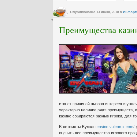
Опубликовано
13 июня, 2018
в
Информ
Преимущества кази
станет причиной вызова интереса и увле
характерно наличие рядя преимуществ, 
казино собираются разные игроки, для то
В автоматы Вулкан
casino-vulcan-x.com/
р
оценить все преимущества игрового проц