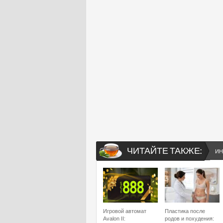
ЧИТАЙТЕ ТАКЖЕ:
ИН
Игровой автомат
Пластика после
Avalon II:
родов и похудения: