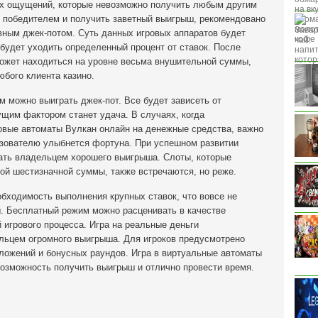
ых ощущений, которые невозможно получить любым другим
ь победителем и получить заветный выигрыш, рекомендовано
вным джек-потом. Суть данных игровых аппаратов будет
 будет уходить определенный процент от ставок. После
может находиться на уровне весьма внушительной суммы,
юбого клиента казино.
м можно выиграть джек-пот. Все будет зависеть от
щим фактором станет удача. В случаях, когда
ровые автоматы Вулкан онлайн на денежные средства, важно
ьзователю улыбнется фортуна. При успешном развитии
тать владельцем хорошего выигрыша. Слоты, которые
ой шестизначной суммы, также встречаются, но реже.
бходимость выполнения крупных ставок, что вовсе не
ы. Бесплатный режим можно расценивать в качестве
 игрового процесса. Игра на реальные деньги
льцем огромного выигрыша. Для игроков предусмотрено
ложений и бонусных раундов. Игра в виртуальные автоматы
озможность получить выигрыш и отлично провести время.