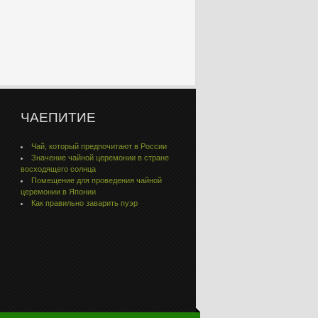
ЧАЕПИТИЕ
Чай, который предпочитают в России
Значение чайной церемонии в стране
восходящего солнца
Помещение для проведения чайной
церемонии в Японии
Как правильно заварить пуэр