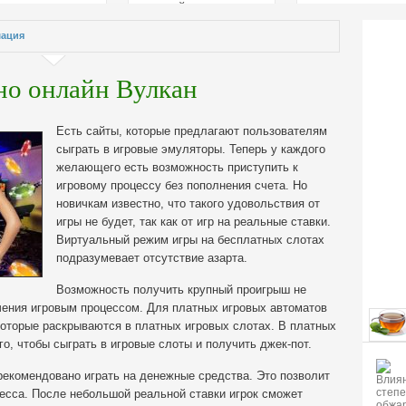
страстей
ация
но онлайн Вулкан
Есть сайты, которые предлагают пользователям
сыграть в игровые эмуляторы. Теперь у каждого
желающего есть возможность приступить к
игровому процессу без пополнения счета.
Но
новичкам известно, что такого удовольствия от
игры не будет, так как от игр на реальные ставки.
Виртуальный режим игры на бесплатных слотах
подразумевает отсутствие азарта.
Возможность получить крупный проигрыш не
чения игровым процессом. Для платных игровых автоматов
которые раскрываются в платных игровых слотах. В платных
го, чтобы сыграть в игровые слоты и получить джек-пот.
екомендовано играть на денежные средства. Это позволит
есса. После небольшой реальной ставки игрок сможет