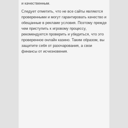
и качественным.
Следует отметить, что не все сайты являются
проверенными и могут гарантировать качество и
обещанные в рекламе условия. Поэтому прежде
чем приступить к игровому процессу,
рекомендуется проверить и убедиться, что это
проверенное онлайн казино. Таким образом, вы
защитите себя от разочарования, а свои
финансы от исчезновения.