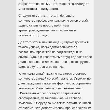
становится понятным, что такая игра обладает
множеством преимуществ.
Следует отметить, что для большого
количества профессиональных игроков онлайн
казино стали не просто приятным
времяпровождением, но и постоянным
источником дохода.
Для того чтобы начинающему игроку добиться
такого успеха, необходимо заниматься
постоянной практикой на подтвержденных
сайтах. Удача и кропотливый труд сделают свое
дело, главное не лениться, и не просто крутить
слот, а обучаться игре на них.
Клиентами онлайн казино является огромное
количество людей со всей планеты. Игрокам не
дает заскучать также тот факт, что ассортимент
автоматов обновляется почти ежемесячно.
Обновлениям способствует современное
оборудование, установленное на сервере
компаний. Оборудование также служит защитой
от взлома, что делает игровой процесс честным