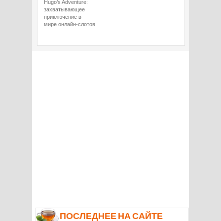
Hugo’s Adventure:
захватывающее
приключение в
мире онлайн-слотов
ПОСЛЕДНЕЕ НА САЙТЕ