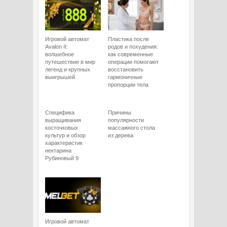
Игровой автомат
Пластика после
Avalon II:
родов и похудения:
волшебное
как современные
путешествие в мир
операции помогают
легенд и крупных
восстановить
выигрышей
гармоничные
пропорции тела
Специфика
Причины
выращивания
популярности
косточковых
массажного стола
культур и обзор
из дерева
характеристик
нектарина
Рубиновый 9
Игровой автомат