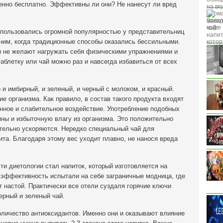
енно бесплатно. Эффективны ли они? Не нанесут ли вред
 пользовались огромной популярностью у представительниц
ним, когда традиционные способы оказались бессильными.
и не желают нагружать себя физическими упражнениями и
таблетку или чай можно раз и навсегда избавиться от всех
 и имбирный, и зеленый, и черный с молоком, и красный.
е организма. Как правило, в состав такого продукта входят
нное и слабительное воздействие. Употребление подобных
ины и избыточную влагу из организма. Это положительно
ительно ускоряются. Нередко специальный чай для
та. Благодаря этому вес уходит плавно, не нанося вреда
ти диетологии стал напиток, который изготовляется на
 эффективность испытали на себе заграничные модница, где
т настой. Практически все отели суздаля горячие ключи
ерный и зеленый чай.
оличество антиоксидантов. Именно они и оказывают влияние