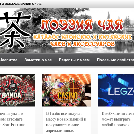
 И ВЫСКАЗЫВАНИЯ О ЧАЕ
Чаепитие
Заметки о чае
Рецепты с чаем
Полезные свойств
очная удача в
В Гизбо все получат
В веб-казино Лег
вом автомате
массу новых эмоций и
может выиграть
e Star Fortune
покупаются в лаве
любой новичок
адреналиновых