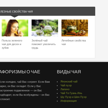
ЛЕЗНЫЕ СВОЙСТВА ЧАЯ
Польза зеленого
Зелёный чай
Лечебные свойства
чая для десен и
поможет увеличить
чая
зубов
грудь
АФОРИЗМЫ О ЧАЕ
ВИДЫ ЧАЯ
Японский чай
Если холодно, чай Вас согреет. Если Вам
Чай пуэр
жарко, он Вас охладит. Если у Вас
Лапачо
настроение подавленное — он Вас
Чай Тe Гуaнь Инь
подбодрит, если Вы возбуждены – он Вас
Шу Пуэр и Шен Пуэр
успокоит.
Информация