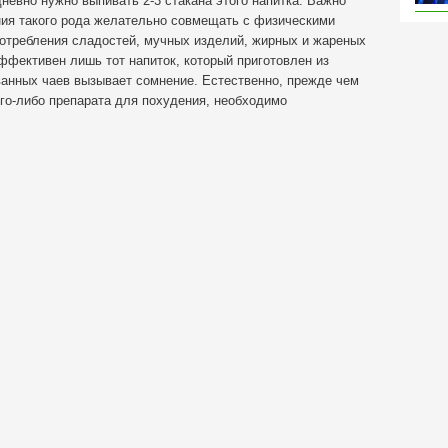
евно нужно выпивать 2-3 стакана этого напитка. Важно
ния такого рода желательно совмещать с физическими
употребления сладостей, мучных изделий, жирных и жареных
ффективен лишь тот напиток, который приготовлен из
ванных чаев вызывает сомнение. Естественно, прежде чем
го-либо препарата для похудения, необходимо