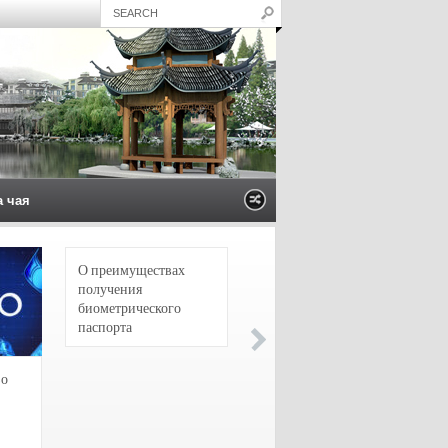
а чая
О преимуществах
4 сорта чая для
получения
настоящих гурманов
биометрического
паспорта
зо