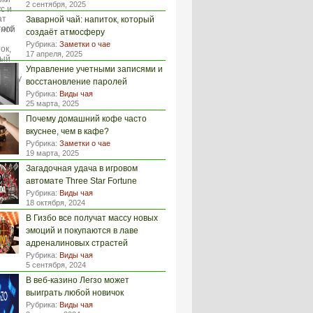
2 сентября, 2025
Заварной чай: напиток, который
создаёт атмосферу
Рубрика:
Заметки о чае
17 апреля, 2025
Управление учетными записями и
восстановление паролей
Рубрика:
Виды чая
25 марта, 2025
Почему домашний кофе часто
вкуснее, чем в кафе?
Рубрика:
Заметки о чае
19 марта, 2025
Загадочная удача в игровом
автомате Three Star Fortune
Рубрика:
Виды чая
18 октября, 2024
В Гизбо все получат массу новых
эмоций и покупаются в лаве
адреналиновых страстей
Рубрика:
Виды чая
5 сентября, 2024
В веб-казино Легзо может
выиграть любой новичок
Рубрика:
Виды чая