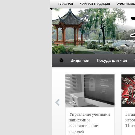
ГЛАВНАЯ
ЧАЙНАЯ ТРАДИЦИЯ
АФОРИЗМЫ
Виды чая
Посуда для чая
4 сорта чая для
настоящих гурманов
Управление учетными
Загад
записями и
игро
восстановление
Thre
паролей