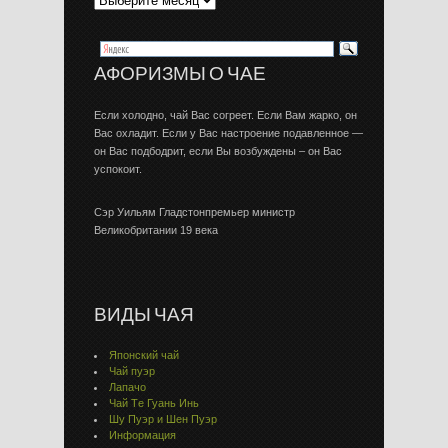
АФОРИЗМЫ О ЧАЕ
Если холодно, чай Вас согреет. Если Вам жарко, он
Вас охладит. Если у Вас настроение подавленное —
он Вас подбодрит, если Вы возбуждены – он Вас
успокоит.
Сэр Уильям Гладстонпремьер министр
Великобритании 19 века
ВИДЫ ЧАЯ
Японский чай
Чай пуэр
Лапачо
Чай Тe Гуaнь Инь
Шу Пуэр и Шен Пуэр
Информация