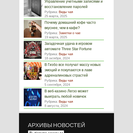
Управление учетными записями и
восстановление паролей
Рубрика:
Виды чая
25 марта, 2025
Почему домашний кофе часто
вкуснее, чем в кафе?
Рубрика:
Заметки о чае
19 марта, 2025
Загадочная удача в игровом
автомате Three Star Fortune
Рубрика:
Виды чая
18 октября, 2024
В Гизбо все получат массу новых
эмоций и покупаются в лаве
адреналиновых страстей
Рубрика:
Виды чая
5 сентября, 2024
В веб-казино Легзо может
выиграть любой новичок
Рубрика:
Виды чая
8 августа, 2024
АРХИВЫ НОВОСТЕЙ