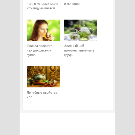
чая, о которых мало
и лечение
кто задумывается
Польза зеленого
Зелёный чай
чая для десен и
поможет увеличить
зубов
грудь
Лечебные свойства
чая