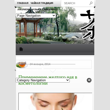
ГЛАВНАЯ
ЧАЙНАЯ ТРАДИЦИЯ
АФОРИЗМЫ И ВЫСКАЗЫВАНИЯ О
ЧАЕ
Виды чая
Посуда для чая
Чаепитие
Заметки о чае
24 января, 2014
Рецепты с чаем
Полезные свойства чая
Примененеие желтого чая в
косметологии