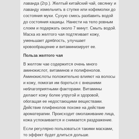
лаванда (2гр.). Желтый китайский чай, овсянку и
лаванду измельчить в ступке или кофемолки до
состояния муки. Сухую смесь разбавить водой
до состояния кашицы. Нанести на тело ровным
слоем и подержать около 7 минут. Смыть водой.
Маска из желтого чая подтягивает кожу,
уменьшает дряблость, улучшает
кровообращение и витаминизирует ее.
Польза желтого чая
В желтом чае содержится очень много
аминокислот, витаминов и полифенолов.
Аминокислоты положительно влияют на волосы
и кожу, помогая им бороться с внешними
неблагоприятными факторами. Витамины
делают кожу более упругой и здоровой,
обогащая ее недостающими веществами.
Действие плифенолов похоже на действие
ароматерапии. Происходит омолаживание лица,
кожа успокаивается и снимается раздражение.
Если регулярно пользоваться такими масками,
то эффект будет длиться дольше.