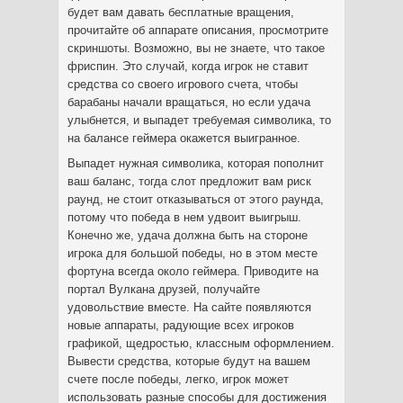
будет вам давать бесплатные вращения,
прочитайте об аппарате описания, просмотрите
скриншоты. Возможно, вы не знаете, что такое
фриспин. Это случай, когда игрок не ставит
средства со своего игрового счета, чтобы
барабаны начали вращаться, но если удача
улыбнется, и выпадет требуемая символика, то
на балансе геймера окажется выигранное.
Выпадет нужная символика, которая пополнит
ваш баланс, тогда слот предложит вам риск
раунд, не стоит отказываться от этого раунда,
потому что победа в нем удвоит выигрыш.
Конечно же, удача должна быть на стороне
игрока для большой победы, но в этом месте
фортуна всегда около геймера. Приводите на
портал Вулкана друзей, получайте
удовольствие вместе. На сайте появляются
новые аппараты, радующие всех игроков
графикой, щедростью, классным оформлением.
Вывести средства, которые будут на вашем
счете после победы, легко, игрок может
использовать разные способы для достижения