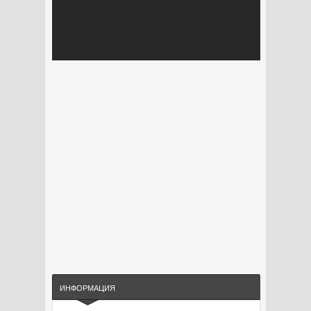
ИНФОРМАЦИЯ