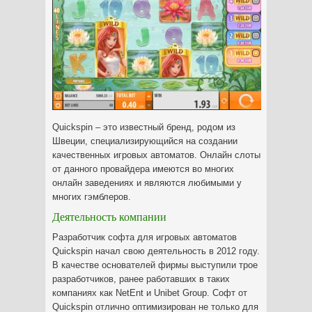
Quickspin – это известный бренд, родом из
Швеции, специализирующийся на создании
качественных игровых автоматов. Онлайн слоты
от данного провайдера имеются во многих
онлайн заведениях и являются любимыми у
многих гэмблеров.
Деятельность компании
Разработчик софта для игровых автоматов
Quickspin начал свою деятельность в 2012 году.
В качестве основателей фирмы выступили трое
разработчиков, ранее работавших в таких
компаниях как NetEnt и Unibet Group. Софт от
Quickspin отлично оптимизирован не только для