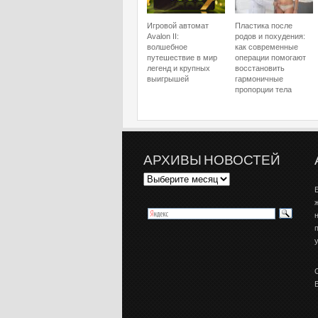
Игровой автомат
Пластика после
Avalon II:
родов и похудения:
волшебное
как современные
путешествие в мир
операции помогают
легенд и крупных
восстановить
выигрышей
гармоничные
пропорции тела
АРХИВЫ НОВОСТЕЙ