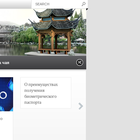
а чая
О преимуществах
4 сорта чая для
получения
настоящих гурманов
биометрического
паспорта
зо