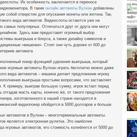
идеослоты. Их особенность заключается в переносе
 видеомонитора. В такие
онлайн автоматы Вулкан
добавлены
е собой отверстие для опускания монеты или жетона. Так,
 такого вида автоматов. Видеослоты остаются уже на
з самых популярных. Отличаться друг от друга они могут
 дизайном. Здесь вам предоставят огромный выбор
системы выигрыша и бонуса, а также дизайну символов и
адиционные «вишенки». Стоят они чуть дороже от 600 до
итериев автомата.
дополненный покер функцией удвоения выигрыша, который
акие игровые автоматы Вулкан играть бесплатно можно даже
кого вида автоматов – машина делает предложение игроку
 пополнения выигрыша простыми вопросами, что заставляет
. К примеру, выиграв большую сумму, игрок встает перед
 отгадав масть карты, конечно же, от такого предложения
покера, изготовленного в нашей стране находится в
риканский видеопокер обойдется в 5000 долларов и больше.
овых автоматов в Вулкан – многотерминальные автоматы.
ов является электронная рулетка. Это наиболее
да игровых автоматов, его стоимость колеблется от 5000 до