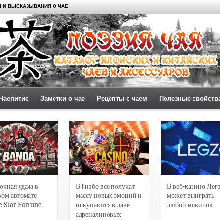
 И ВЫСКАЗЫВАНИЯ О ЧАЕ
Чаепитие
Заметки о чае
Рецепты с чаем
Полезные свойств
очная удача в
В Гизбо все получат
В веб-казино Лег
вом автомате
массу новых эмоций и
может выиграть
e Star Fortune
покупаются в лаве
любой новичок
адреналиновых