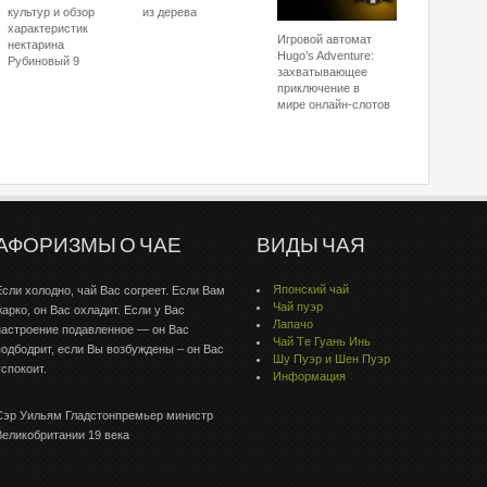
культур и обзор
из дерева
характеристик
Игровой автомат
нектарина
Hugo’s Adventure:
Рубиновый 9
захватывающее
приключение в
мире онлайн-слотов
АФОРИЗМЫ О ЧАЕ
ВИДЫ ЧАЯ
Японский чай
Если холодно, чай Вас согреет. Если Вам
Чай пуэр
жарко, он Вас охладит. Если у Вас
Лапачо
настроение подавленное — он Вас
Чай Тe Гуaнь Инь
подбодрит, если Вы возбуждены – он Вас
Шу Пуэр и Шен Пуэр
успокоит.
Информация
Сэр Уильям Гладстонпремьер министр
Великобритании 19 века