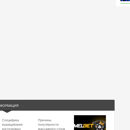
ФОРМАЦИЯ
Специфика
Причины
выращивания
популярности
косточковых
массажного стола