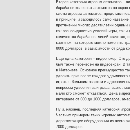
Вторая категория игровых автоматов – в
барабанов колесных автоматов на экран
слоты игровых автоматов, представляющи
в принципе, и зародилось само название
протяжении многих десятилетий одними и
как разновидностью условий игры, так и
количества барабанов, линий «зачета», 
картинок, на которые можно поменять тр
8000 долларов, в зависимости от ряда кр
Еще одна категория – видеопокер. Это 
был также перенесен на видеоэкран. В т
в Интернете. Основное преимущество та
удвоить приз после каждого удачливого
играть с большим азартом и адреналином
вопросом удвоения выигрыша, всего лишь
мало кто сможет отказаться. Цена видео
интервале от 600 до 1000 долларов, аме
Ну и, наконец, последняя категория игр
Частных примером таких игровых автомат
дорогостоящее оборудования из всего ря
7000 долларов.