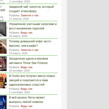
2 сентября, 2025
Заварной чай: напиток, который
создаёт атмосферу
Рубрика:
Заметки о чае
17 апреля, 2025
Управление учетными записями и
восстановление паролей
Рубрика:
Виды чая
25 марта, 2025
Почему домашний кофе часто
вкуснее, чем в кафе?
Рубрика:
Заметки о чае
19 марта, 2025
Загадочная удача в игровом
автомате Three Star Fortune
Рубрика:
Виды чая
18 октября, 2024
В Гизбо все получат массу новых
эмоций и покупаются в лаве
адреналиновых страстей
Рубрика:
Виды чая
5 сентября, 2024
В веб-казино Легзо может
выиграть любой новичок
Рубрика:
Виды чая