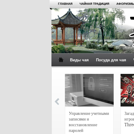
ГЛАВНАЯ
ЧАЙНАЯ ТРАДИЦИЯ
АФОРИЗМЫ
Виды чая
Посуда для чая
4 сорта чая для
настоящих гурманов
Управление учетными
Загад
записями и
игро
восстановление
Thre
паролей