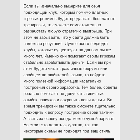
Если вы изначально выберите для себя
подходящий клуб, который помимо платных
игровых режимов будет предлагать бесплатные
тренировки, то сможете самостоятельно
разработать любую стратегию выигрыша. При
этом не забывайте, что у сайта должна быть
надежная репутация. Лучше всего подходят
клубы, которые существуют на данном рынке
много лет. Именно они помогают своим игрокам
стабильно зарабатывать деньги. Если вы при
этом будете читать различные форумы или
сообщества любителей казино, то найдете
много полезной информации касательно
построения своего заработка. Тем более, советы
реально помогают не допускать типичных
ошибок новичков и сохранить ваши деньги. Во
время тренировки вы также сможете тщательно
подходить к вопросу построение своей тактики.
А взять за основу всегда можно чужой вариант.
Но стоит это делать аккуратно, так как
некоторые схемы не подходят под ваш стиль.