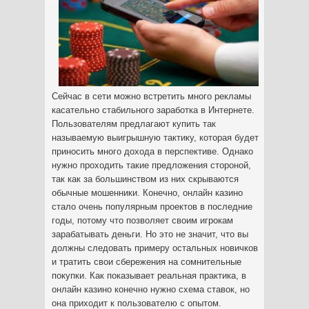
Сейчас в сети можно встретить много рекламы
касательно стабильного заработка в Интернете.
Пользователям предлагают купить так
называемую выигрышную тактику, которая будет
приносить много дохода в перспективе.
Однако
нужно проходить такие предложения стороной,
так как за большинством из них скрываются
обычные мошенники. Конечно, онлайн казино
стало очень популярным проектов в последние
годы, потому что позволяет своим игрокам
зарабатывать деньги. Но это не значит, что вы
должны следовать примеру остальных новичков
и тратить свои сбережения на сомнительные
покупки. Как показывает реальная практика, в
онлайн казино конечно нужно схема ставок, но
она приходит к пользователю с опытом.