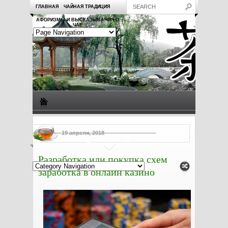
ГЛАВНАЯ
ЧАЙНАЯ ТРАДИЦИЯ
АФОРИЗМЫ И ВЫСКАЗЫВАНИЯ О
ЧАЕ
Виды чая
Посуда для чая
Чаепитие
Заметки о чае
19 апреля, 2018
Рецепты с чаем
Полезные свойства чая
Разработка или покупка схем
заработка в онлайн казино