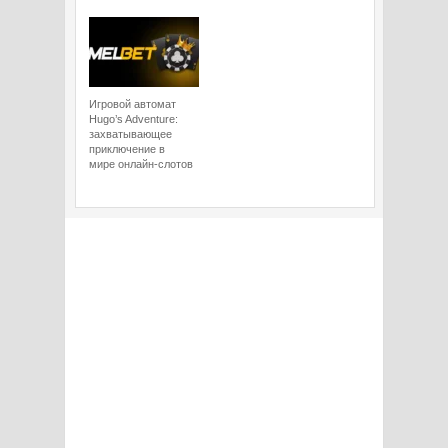
Игровой автомат
Hugo’s Adventure:
захватывающее
приключение в
мире онлайн-слотов