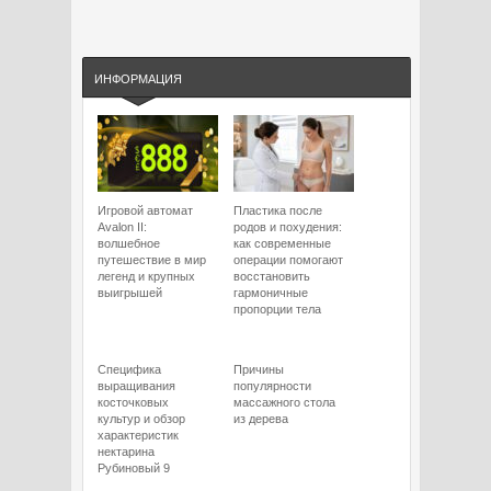
ИНФОРМАЦИЯ
Игровой автомат
Пластика после
Avalon II:
родов и похудения:
волшебное
как современные
путешествие в мир
операции помогают
легенд и крупных
восстановить
выигрышей
гармоничные
пропорции тела
Специфика
Причины
выращивания
популярности
косточковых
массажного стола
культур и обзор
из дерева
характеристик
нектарина
Рубиновый 9