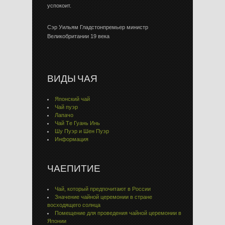
успокоит.
Сэр Уильям Гладстонпремьер министр
Великобритании 19 века
ВИДЫ ЧАЯ
Японский чай
Чай пуэр
Лапачо
Чай Тe Гуaнь Инь
Шу Пуэр и Шен Пуэр
Информация
ЧАЕПИТИЕ
Чай, который предпочитают в России
Значение чайной церемонии в стране
восходящего солнца
Помещение для проведения чайной церемонии в
Японии