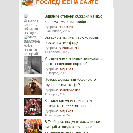
ПОСЛЕДНЕЕ НА САЙТЕ
Влияние степени обжарки на вкус
и аромат молотого кофе
Рубрика:
Чаепитие
2 сентября, 2025
Заварной чай: напиток, который
создаёт атмосферу
Рубрика:
Заметки о чае
17 апреля, 2025
Управление учетными записями и
восстановление паролей
Рубрика:
Виды чая
25 марта, 2025
Почему домашний кофе часто
вкуснее, чем в кафе?
Рубрика:
Заметки о чае
19 марта, 2025
Загадочная удача в игровом
автомате Three Star Fortune
Рубрика:
Виды чая
18 октября, 2024
В Гизбо все получат массу новых
эмоций и покупаются в лаве
адреналиновых страстей