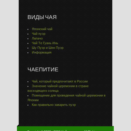
ВИДЫ ЧАЯ
Японский чай
Чай пуэр
Лапачо
Чай Тe Гуaнь Инь
Шу Пуэр и Шен Пуэр
Информация
ЧАЕПИТИЕ
Чай, который предпочитают в России
Значение чайной церемонии в стране
восходящего солнца
Помещение для проведения чайной церемонии в
Японии
Как правильно заварить пуэр