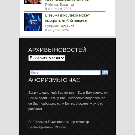
Рубрика:
Виды чая
5 сентября, 2024
В веб-казино Легзо может
выиграть любой новичок
Рубрика:
Виды чая
8 августа, 2024
АРХИВЫ НОВОСТЕЙ
АФОРИЗМЫ О ЧАЕ
Если холодно, чай Вас согреет. Если Вам жарко, он
Вас охладит. Если у Вас настроение подавленное —
он Вас подбодрит, если Вы возбуждены – он Вас
успокоит.
Сэр Уильям Гладстонпремьер министр
Великобритании 19 века