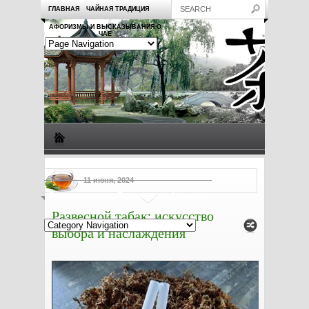
ГЛАВНАЯ
ЧАЙНАЯ ТРАДИЦИЯ
АФОРИЗМЫ И ВЫСКАЗЫВАНИЯ О
ЧАЕ
Виды чая
Посуда для чая
Чаепитие
Заметки о чае
11 июня, 2024
Рецепты с чаем
Полезные свойства чая
Развесной табак: искусство
выбора и наслаждения