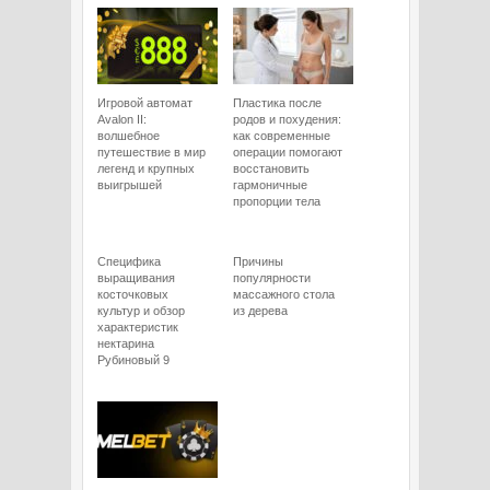
Игровой автомат
Пластика после
Avalon II:
родов и похудения:
волшебное
как современные
путешествие в мир
операции помогают
легенд и крупных
восстановить
выигрышей
гармоничные
пропорции тела
Специфика
Причины
выращивания
популярности
косточковых
массажного стола
культур и обзор
из дерева
характеристик
нектарина
Рубиновый 9