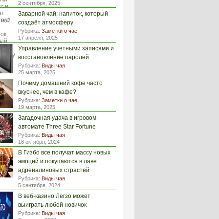
2 сентября, 2025
Заварной чай: напиток, который
создаёт атмосферу
Рубрика:
Заметки о чае
17 апреля, 2025
Управление учетными записями и
восстановление паролей
Рубрика:
Виды чая
25 марта, 2025
Почему домашний кофе часто
вкуснее, чем в кафе?
Рубрика:
Заметки о чае
19 марта, 2025
Загадочная удача в игровом
автомате Three Star Fortune
Рубрика:
Виды чая
18 октября, 2024
В Гизбо все получат массу новых
эмоций и покупаются в лаве
адреналиновых страстей
Рубрика:
Виды чая
5 сентября, 2024
В веб-казино Легзо может
выиграть любой новичок
Рубрика:
Виды чая