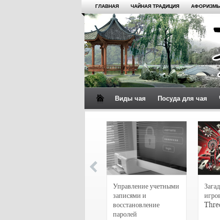
ГЛАВНАЯ
ЧАЙНАЯ ТРАДИЦИЯ
АФОРИЗМЫ
Виды чая
Посуда для чая
4 сорта чая для
настоящих гурманов
Управление учетными
Загад
записями и
игро
восстановление
Thre
паролей