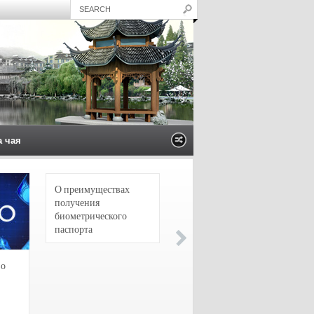
а чая
О преимуществах
4 сорта чая для
получения
настоящих гурманов
биометрического
паспорта
зо