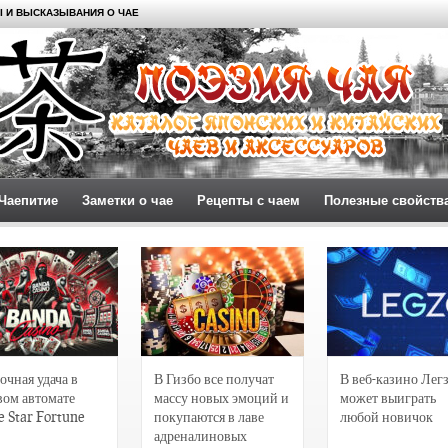
 И ВЫСКАЗЫВАНИЯ О ЧАЕ
Чаепитие
Заметки о чае
Рецепты с чаем
Полезные свойств
очная удача в
В Гизбо все получат
В веб-казино Лег
вом автомате
массу новых эмоций и
может выиграть
e Star Fortune
покупаются в лаве
любой новичок
адреналиновых