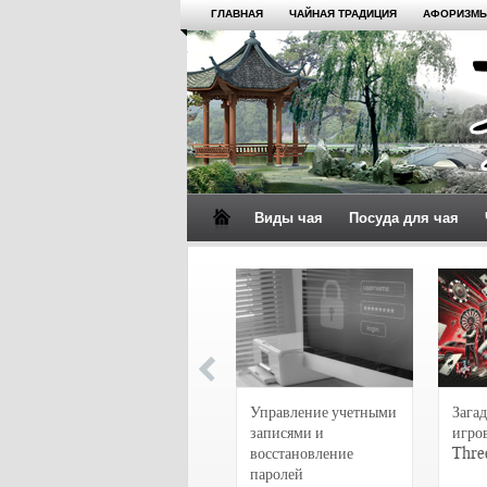
ГЛАВНАЯ
ЧАЙНАЯ ТРАДИЦИЯ
АФОРИЗМЫ
Виды чая
Посуда для чая
4 сорта чая для
настоящих гурманов
Управление учетными
Загад
записями и
игро
восстановление
Thre
паролей