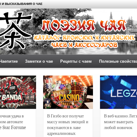
 И ВЫСКАЗЫВАНИЯ О ЧАЕ
Чаепитие
Заметки о чае
Рецепты с чаем
Полезные свойств
очная удача в
В Гизбо все получат
В веб-казино Лег
вом автомате
массу новых эмоций и
может выиграть
e Star Fortune
покупаются в лаве
любой новичок
адреналиновых