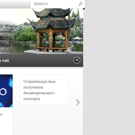
а чая
О преимуществах
4 сорта чая для
получения
настоящих гурманов
биометрического
паспорта
зо