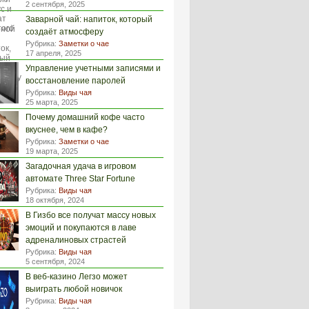
2 сентября, 2025
Заварной чай: напиток, который
создаёт атмосферу
Рубрика:
Заметки о чае
17 апреля, 2025
Управление учетными записями и
восстановление паролей
Рубрика:
Виды чая
25 марта, 2025
Почему домашний кофе часто
вкуснее, чем в кафе?
Рубрика:
Заметки о чае
19 марта, 2025
Загадочная удача в игровом
автомате Three Star Fortune
Рубрика:
Виды чая
18 октября, 2024
В Гизбо все получат массу новых
эмоций и покупаются в лаве
адреналиновых страстей
Рубрика:
Виды чая
5 сентября, 2024
В веб-казино Легзо может
выиграть любой новичок
Рубрика:
Виды чая