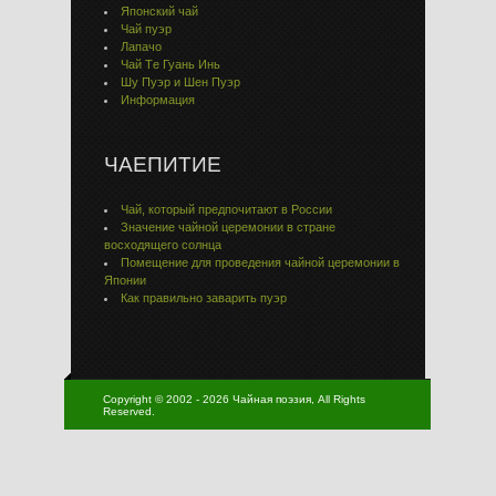
Японский чай
Чай пуэр
Лапачо
Чай Тe Гуaнь Инь
Шу Пуэр и Шен Пуэр
Информация
ЧАЕПИТИЕ
Чай, который предпочитают в России
Значение чайной церемонии в стране
восходящего солнца
Помещение для проведения чайной церемонии в
Японии
Как правильно заварить пуэр
Copyright © 2002 - 2026 Чайная поэзия, All Rights
Reserved.