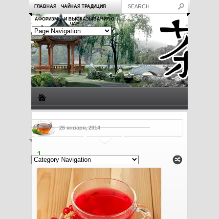
ГЛАВНАЯ
ЧАЙНАЯ ТРАДИЦИЯ
АФОРИЗМЫ И ВЫСКАЗЫВАНИЯ О
ЧАЕ
Виды чая
Посуда для чая
Чаепитие
Заметки о чае
26 января, 2014
Рецепты с чаем
Полезные свойства чая
1