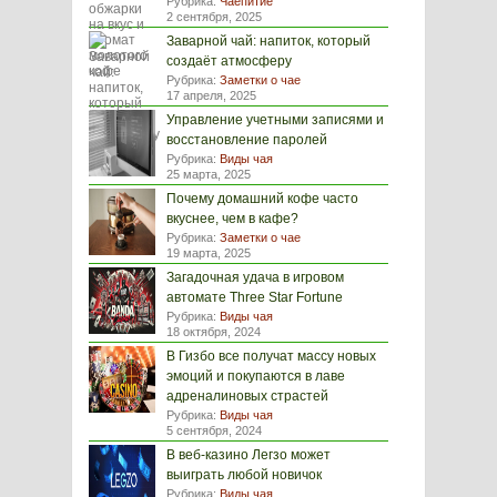
Рубрика:
Чаепитие
2 сентября, 2025
Заварной чай: напиток, который
создаёт атмосферу
Рубрика:
Заметки о чае
17 апреля, 2025
Управление учетными записями и
восстановление паролей
Рубрика:
Виды чая
25 марта, 2025
Почему домашний кофе часто
вкуснее, чем в кафе?
Рубрика:
Заметки о чае
19 марта, 2025
Загадочная удача в игровом
автомате Three Star Fortune
Рубрика:
Виды чая
18 октября, 2024
В Гизбо все получат массу новых
эмоций и покупаются в лаве
адреналиновых страстей
Рубрика:
Виды чая
5 сентября, 2024
В веб-казино Легзо может
выиграть любой новичок
Рубрика:
Виды чая