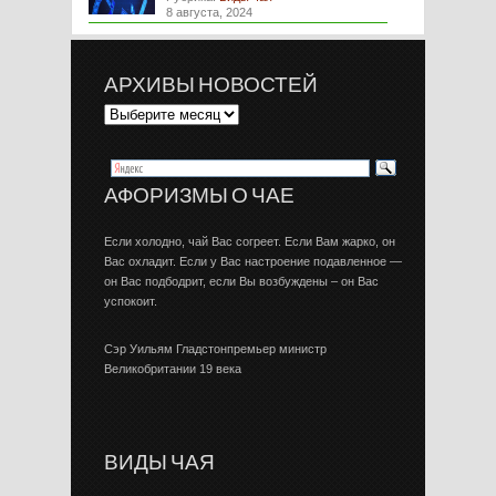
8 августа, 2024
АРХИВЫ НОВОСТЕЙ
АФОРИЗМЫ О ЧАЕ
Если холодно, чай Вас согреет. Если Вам жарко, он
Вас охладит. Если у Вас настроение подавленное —
он Вас подбодрит, если Вы возбуждены – он Вас
успокоит.
Сэр Уильям Гладстонпремьер министр
Великобритании 19 века
ВИДЫ ЧАЯ