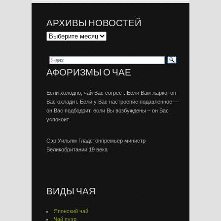
АРХИВЫ НОВОСТЕЙ
АФОРИЗМЫ О ЧАЕ
Если холодно, чай Вас согреет. Если Вам жарко, он
Вас охладит. Если у Вас настроение подавленное —
он Вас подбодрит, если Вы возбуждены – он Вас
успокоит.
Сэр Уильям Гладстонпремьер министр
Великобритании 19 века
ВИДЫ ЧАЯ
Японский чай
Чай пуэр