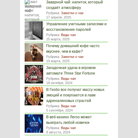
Заварной чай: напиток, который
создаёт атмосферу
Рубрика:
Заметки о чае
17 апреля, 2025
Управление учетными записями и
восстановление паролей
Рубрика:
Виды чая
25 марта, 2025
Почему домашний кофе часто
вкуснее, чем в кафе?
Рубрика:
Заметки о чае
19 марта, 2025
Загадочная удача в игровом
автомате Three Star Fortune
Рубрика:
Виды чая
18 октября, 2024
В Гизбо все получат массу новых
эмоций и покупаются в лаве
адреналиновых страстей
Рубрика:
Виды чая
5 сентября, 2024
В веб-казино Легзо может
выиграть любой новичок
Рубрика:
Виды чая
8 августа, 2024