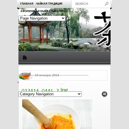
ГЛАВНАЯ
ЧАЙНАЯ ТРАДИЦИЯ
АФОРИЗМЫ И ВЫСКАЗЫВАНИЯ О
ЧАЕ
Виды чая
Посуда для чая
Чаепитие
Заметки о чае
24 января, 2014
Рецепты с чаем
Полезные свойства чая
012414_0445_2.jpg