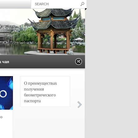
а чая
О преимуществах
4 сорта чая для
получения
настоящих гурманов
биометрического
паспорта
зо