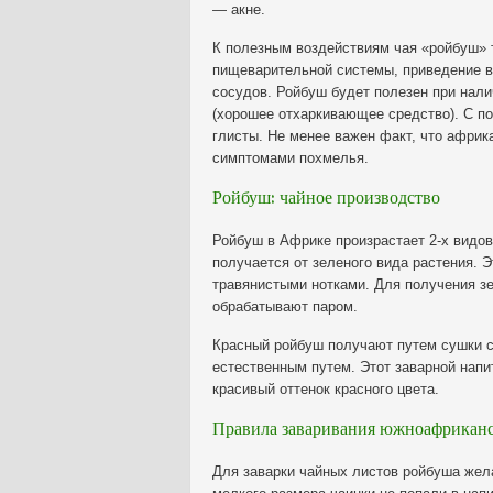
— акне.
К полезным воздействиям чая «ройбуш» 
пищеварительной системы, приведение в
сосудов. Ройбуш будет полезен при нали
(хорошее отхаркивающее средство). С п
глисты. Не менее важен факт, что африк
симптомами похмелья.
Ройбуш: чайное производство
Ройбуш в Африке произрастает 2-х видов
получается от зеленого вида растения. Э
травянистыми нотками. Для получения зе
обрабатывают паром.
Красный ройбуш получают путем сушки с
естественным путем. Этот заварной напи
красивый оттенок красного цвета.
Правила заваривания южноафриканс
Для заварки чайных листов ройбуша жела