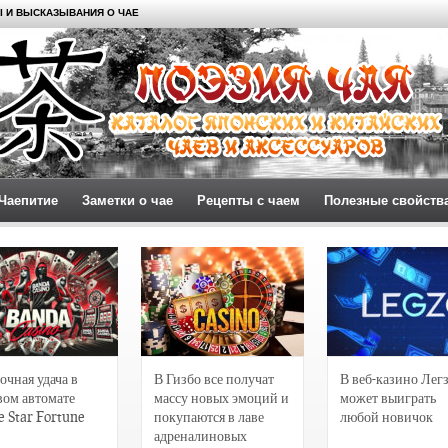
 И ВЫСКАЗЫВАНИЯ О ЧАЕ
Чаепитие
Заметки о чае
Рецепты с чаем
Полезные свойств
очная удача в
В Гизбо все получат
В веб-казино Лег
вом автомате
массу новых эмоций и
может выиграть
e Star Fortune
покупаются в лаве
любой новичок
адреналиновых