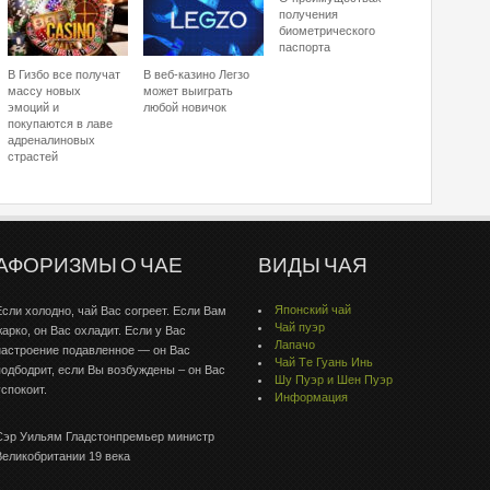
получения
биометрического
паспорта
В Гизбо все получат
В веб-казино Легзо
массу новых
может выиграть
эмоций и
любой новичок
покупаются в лаве
адреналиновых
страстей
АФОРИЗМЫ О ЧАЕ
ВИДЫ ЧАЯ
Японский чай
Если холодно, чай Вас согреет. Если Вам
Чай пуэр
жарко, он Вас охладит. Если у Вас
Лапачо
настроение подавленное — он Вас
Чай Тe Гуaнь Инь
подбодрит, если Вы возбуждены – он Вас
Шу Пуэр и Шен Пуэр
успокоит.
Информация
Сэр Уильям Гладстонпремьер министр
Великобритании 19 века