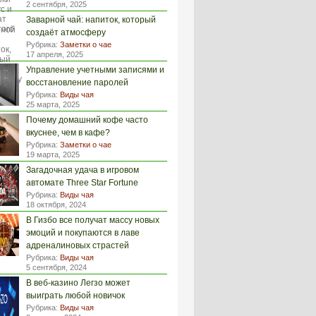
2 сентября, 2025
Заварной чай: напиток, который
создаёт атмосферу
Рубрика:
Заметки о чае
17 апреля, 2025
Управление учетными записями и
восстановление паролей
Рубрика:
Виды чая
25 марта, 2025
Почему домашний кофе часто
вкуснее, чем в кафе?
Рубрика:
Заметки о чае
19 марта, 2025
Загадочная удача в игровом
автомате Three Star Fortune
Рубрика:
Виды чая
18 октября, 2024
В Гизбо все получат массу новых
эмоций и покупаются в лаве
адреналиновых страстей
Рубрика:
Виды чая
5 сентября, 2024
В веб-казино Легзо может
выиграть любой новичок
Рубрика:
Виды чая