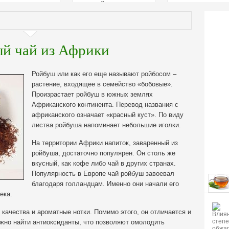
страстей
й чай из Африки
Ройбуш или как его еще называют ройбосом –
растение, входящее в семейство «бобовые».
Произрастает ройбуш в южных землях
Африканского континента. Перевод названия с
африканского означает «красный куст». По виду
листва ройбуша напоминает небольшие иголки.
На территории Африки напиток, заваренный из
ройбуша, достаточно популярен. Он столь же
вкусный, как кофе либо чай в других странах.
Популярность в Европе чай ройбуш завоевал
благодаря голландцам. Именно они начали его
ека.
 качества и ароматные нотки. Помимо этого, он отличается и
жно найти антиоксиданты, что позволяют омолодить