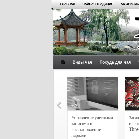
ГЛАВНАЯ
ЧАЙНАЯ ТРАДИЦИЯ
АФОРИЗМЫ
Виды чая
Посуда для чая
4 сорта чая для
настоящих гурманов
Управление учетными
Загад
записями и
игро
восстановление
Thre
паролей