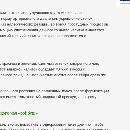
также относится улучшение функционирования
 норму артериального давления, укрепление стенок
чии аллергических реакций, во время простудных процессов
омощью употребления данного горячего напитка выводятся
анский горячий напиток прекрасно справляется с
: красный и зеленый. Светлый оттенок заваренного чая,
тот заварной напиток обладает мягким вкусом с
леного ройбуша, игольчастые листья после сбора сразу же
обранного растения на солнечных лучах после ферментации
ток имеет сладковатый природный привкус, а по цвету –
кого чая «ройбуш»
тельно их поместить в одноразовый пакет для чая, чтобы