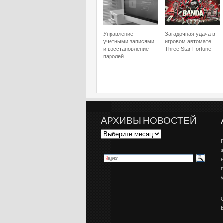
Управление
Загадочная удача в
учетными записями
игровом автомате
и восстановление
Three Star Fortune
паролей
АРХИВЫ НОВОСТЕЙ