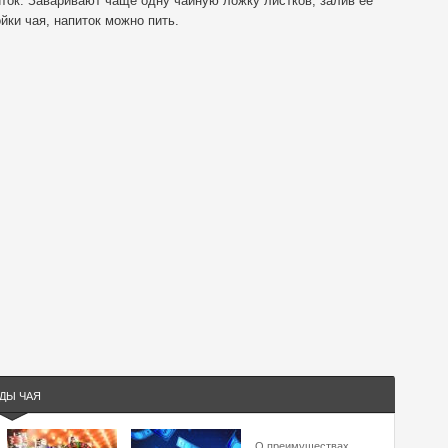
иток. Заваривают чаще одну чайную ложку листков, залив ее
йки чая, напиток можно пить.
ДЫ ЧАЯ
О преимуществах