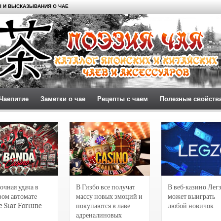
 И ВЫСКАЗЫВАНИЯ О ЧАЕ
Чаепитие
Заметки о чае
Рецепты с чаем
Полезные свойств
очная удача в
В Гизбо все получат
В веб-казино Лег
вом автомате
массу новых эмоций и
может выиграть
e Star Fortune
покупаются в лаве
любой новичок
адреналиновых