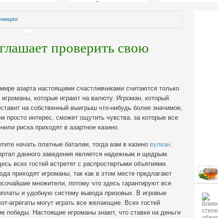
страстей
мация
глашает проверить свою
 мире азарта настоящими счастливчиками считаются только
е игроманы, которые играют на валюту. Игроман, который
оставит на собственный выигрыш что-нибудь более значимое,
ем просто интерес, сможет ощутить чувства, за которые все
нили риска приходят в азартное казино.
отите начать платные баталии, тогда вам в казино
вулкан
.
ортал данного заведения является надежным и щедрым.
десь всех гостей встретят с распростертыми объятиями.
юда приходят игроманы, так как в этом месте предлагают
ысочайшие множители, потому что здесь гарантируют все
ыплаты и удобную систему вывода призовых. В игровые
лот-агрегаты могут играть все желающие. Всех гостей
ие победы. Настоящие игроманы знают, что ставки на деньги