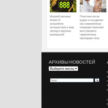
Игровой автомат
Пластика после
Avalon II:
родов и похудения:
волшебное
как современные
путешествие в мир
операции помогают
легенд и крупных
восстановить
выигрышей
гармоничные
пропорции тела
АРХИВЫ НОВОСТЕЙ