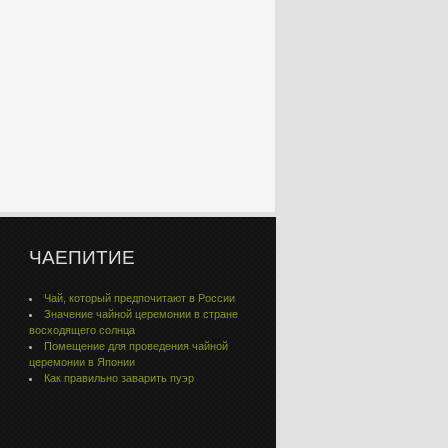
ЧАЕПИТИЕ
Чай, который предпочитают в России
Значение чайной церемонии в стране
восходящего солнца
Помещение для проведения чайной
церемонии в Японии
Как правильно заварить пуэр