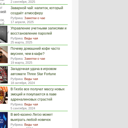
2 сентября, 2025
Заварной чай: напиток, который
создаёт атмосферу
Рубрика:
Заметки о чае
17 апреля, 2025
Управление учетными записями и
восстановление паролей
Рубрика:
Виды чая
25 марта, 2025
Почему домашний кофе часто
вкуснее, чем в кафе?
Рубрика:
Заметки о чае
19 марта, 2025
Загадочная удача в игровом
автомате Three Star Fortune
Рубрика:
Виды чая
18 октября, 2024
В Гизбо все получат массу новых
эмоций и покупаются в лаве
адреналиновых страстей
Рубрика:
Виды чая
5 сентября, 2024
В веб-казино Легзо может
выиграть любой новичок
Рубрика:
Виды чая