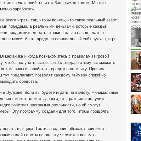
 ярких впечатлений, но и стабильным доходом. Многие
именно заработать.
е всего играть так, чтобы понять, что такое реальный азарт.
ыми победами, а реальными деньгами, которые каждый
или продолжить делать ставки. Только начав платные
тельна может быть, придя на официальный сайт вулкан, игра
ая механика и когда познакомитесь с правилами игровой
ку, чтобы получать выигрыши. Благодаря этому вы сможете
лот-машины и заработать средства на мечту. Правила
м тут предлагают, позволят каждому геймеру спокойно
 выводить средства.
 в Вулкане, если вы будете играть на валюту, минимальные
едения сможет вложить деньги, отыграть их и получить
адке работает программа лояльности, но ей смогут
меры. Эту программу создали для того, чтобы поощрять
ствовать в акциях. Гости заведения обожают принимать
гровые онлайн-слоты на валюту являются весьма