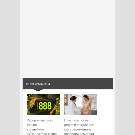
ИНФОРМАЦИЯ
Игровой автомат
Пластика после
Avalon II:
родов и похудения:
волшебное
как современные
путешествие в мир
операции помогают