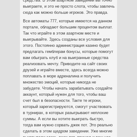
средства. В этом азартном заведении вы точно
выиграете, и это не просто слота, чтобы завлечь
сюда как можно больше игроков. Это правда.
Все автоматы 777, которые имеются на данном
портале, обладают большим процентом выплат.
Так что играйте в этом азартном месте и
выигрывайте. Здесь созданы все условия для
этого. Постоянно администрация казино будет
предлагать гемблерам бонусы, которые помогут
вам обыграть клуб и на выигранные средства
реализовать мечту. Приводите на сайт своих
друзей и играйте вместе, здесь всегда можно
поплавать в море адреналина и получить
множество эмоций, которые никогда не
забудете. Чтобы начать зарабатывать создайте
аккаунт, который нужен для того, чтобы ваш
счет был в безопасности. Такте те игроки,
который зарегистрируются, смогут участвовать
в турнирах, в которых разыгрывают неплохие
суммы. А если вы хотите выиграть быстро,
тогда вам нужно сорвать джек пот. Это реально
сделать в этом щедром заведении. Уже многие