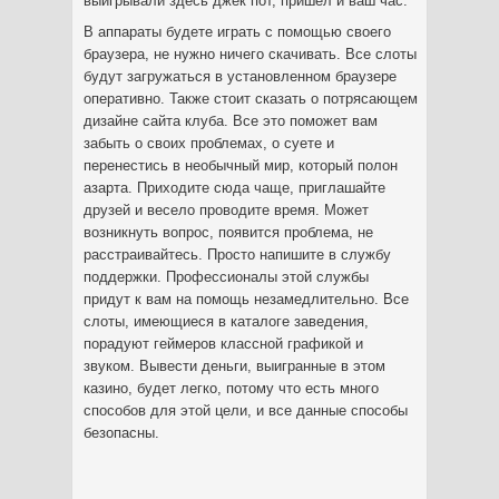
выигрывали здесь джек пот, пришел и ваш час.
В аппараты будете играть с помощью своего
браузера, не нужно ничего скачивать. Все слоты
будут загружаться в установленном браузере
оперативно. Также стоит сказать о потрясающем
дизайне сайта клуба. Все это поможет вам
забыть о своих проблемах, о суете и
перенестись в необычный мир, который полон
азарта. Приходите сюда чаще, приглашайте
друзей и весело проводите время. Может
возникнуть вопрос, появится проблема, не
расстраивайтесь. Просто напишите в службу
поддержки. Профессионалы этой службы
придут к вам на помощь незамедлительно. Все
слоты, имеющиеся в каталоге заведения,
порадуют геймеров классной графикой и
звуком. Вывести деньги, выигранные в этом
казино, будет легко, потому что есть много
способов для этой цели, и все данные способы
безопасны.