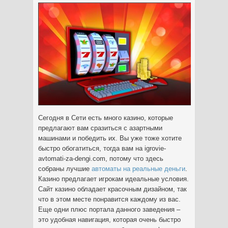
Сегодня в Сети есть много казино, которые
предлагают вам сразиться с азартными
машинами и победить их.
Вы уже тоже хотите
быстро обогатиться, тогда вам на igrovie-
avtomati-za-dengi.com, потому что здесь
собраны лучшие
автоматы на реальные деньги
.
Казино предлагает игрокам идеальные условия.
Сайт казино обладает красочным дизайном, так
что в этом месте понравится каждому из вас.
Еще одни плюс портала данного заведения –
это удобная навигация, которая очень быстро