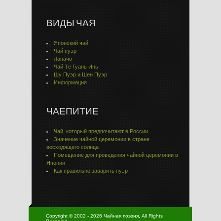
ВИДЫ ЧАЯ
Японский чай
Чай пуэр
Лапачо
Чай Тe Гуaнь Инь
Шу Пуэр и Шен Пуэр
Информация
ЧАЕПИТИЕ
Чай, который предпочитают в России
Значение чайной церемонии в стране
восходящего солнца
Помещение для проведения чайной церемонии в
Японии
Как правильно заварить пуэр
Copyright © 2002 - 2026 Чайная поэзия, All Rights