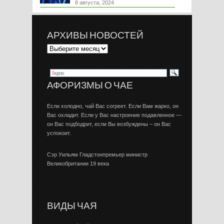
8 августа, 2024
АРХИВЫ НОВОСТЕЙ
АФОРИЗМЫ О ЧАЕ
Если холодно, чай Вас согреет. Если Вам жарко, он
Вас охладит. Если у Вас настроение подавленное —
он Вас подбодрит, если Вы возбуждены – он Вас
успокоит.
Сэр Уильям Гладстонпремьер министр
Великобритании 19 века
ВИДЫ ЧАЯ