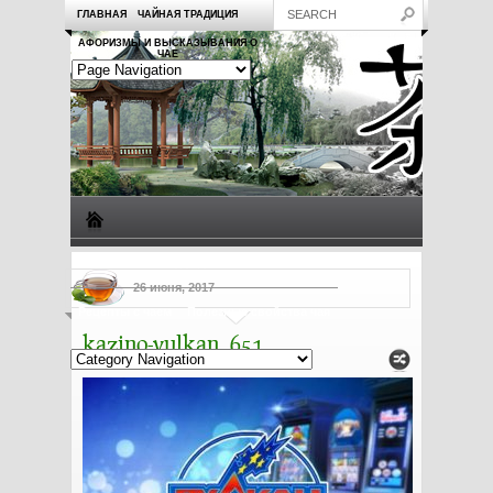
ГЛАВНАЯ
ЧАЙНАЯ ТРАДИЦИЯ
АФОРИЗМЫ И ВЫСКАЗЫВАНИЯ О
ЧАЕ
Виды чая
Посуда для чая
Чаепитие
Заметки о чае
26 июня, 2017
Рецепты с чаем
Полезные свойства чая
kazino-vulkan_651