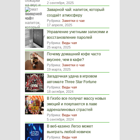
2 сентября, 2025
Заварной чай: напиток, который
создаёт атмосферу
Рубрика:
Заметки о чае
17 апреля, 2025
Управление учетными записями и
восстановление паролей
Рубрика:
Виды чая
25 марта, 2025
Почему домашний кофе часто
вкуснее, чем в кафе?
Рубрика:
Заметки о чае
19 марта, 2025
Загадочная удача в игровом
автомате Three Star Fortune
Рубрика:
Виды чая
18 октября, 2024
В Гизбо все получат массу новых
эмоций и покупаются в лаве
адреналиновых страстей
Рубрика:
Виды чая
5 сентября, 2024
В веб-казино Легзо может
выиграть любой новичок
Рубрика:
Виды чая