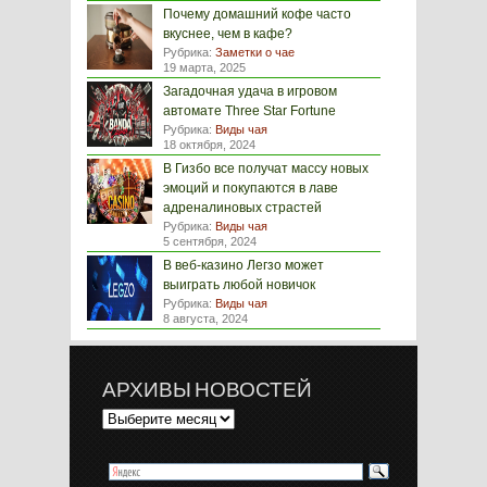
Почему домашний кофе часто
вкуснее, чем в кафе?
Рубрика:
Заметки о чае
19 марта, 2025
Загадочная удача в игровом
автомате Three Star Fortune
Рубрика:
Виды чая
18 октября, 2024
В Гизбо все получат массу новых
эмоций и покупаются в лаве
адреналиновых страстей
Рубрика:
Виды чая
5 сентября, 2024
В веб-казино Легзо может
выиграть любой новичок
Рубрика:
Виды чая
8 августа, 2024
АРХИВЫ НОВОСТЕЙ