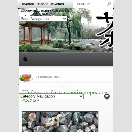
ГЛАВНАЯ
ЧАЙНАЯ ТРАДИЦИЯ
АФОРИЗМЫ И ВЫСКАЗЫВАНИЯ О
ЧАЕ
Виды чая
Посуда для чая
Чаепитие
Заметки о чае
21 января, 2020
Рецепты с чаем
Полезные свойства чая
Щебень от базы стройматериалов
«КУБ»