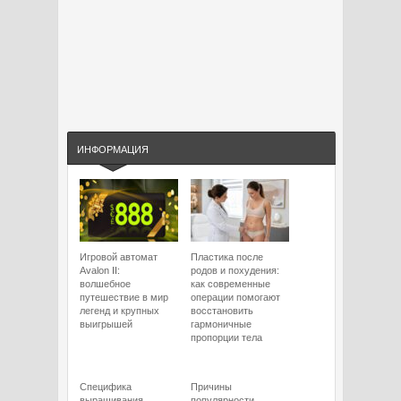
ИНФОРМАЦИЯ
Игровой автомат
Пластика после
Avalon II:
родов и похудения:
волшебное
как современные
путешествие в мир
операции помогают
легенд и крупных
восстановить
выигрышей
гармоничные
пропорции тела
Специфика
Причины
выращивания
популярности