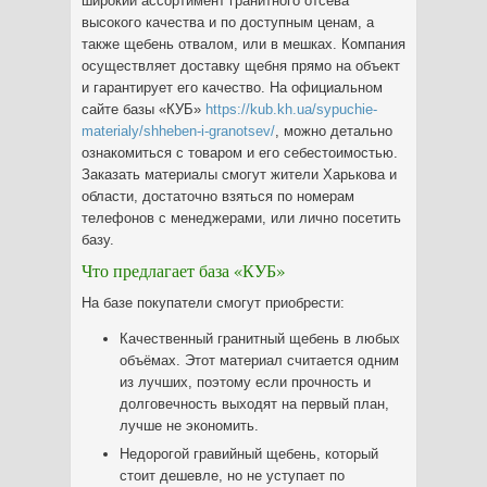
широкий ассортимент гранитного отсева
высокого качества и по доступным ценам, а
также щебень отвалом, или в мешках. Компания
осуществляет доставку щебня прямо на объект
и гарантирует его качество. На официальном
сайте базы «КУБ»
https://kub.kh.ua/sypuchie-
materialy/shheben-i-granotsev/
, можно детально
ознакомиться с товаром и его себестоимостью.
Заказать материалы смогут жители Харькова и
области, достаточно взяться по номерам
телефонов с менеджерами, или лично посетить
базу.
Что предлагает база «КУБ»
На базе покупатели смогут приобрести:
Качественный гранитный щебень в любых
объёмах. Этот материал считается одним
из лучших, поэтому если прочность и
долговечность выходят на первый план,
лучше не экономить.
Недорогой гравийный щебень, который
стоит дешевле, но не уступает по