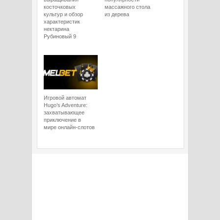
косточковых
массажного стола
культур и обзор
из дерева
характеристик
нектарина
Рубиновый 9
Игровой автомат
Hugo’s Adventure:
захватывающее
приключение в
мире онлайн-слотов