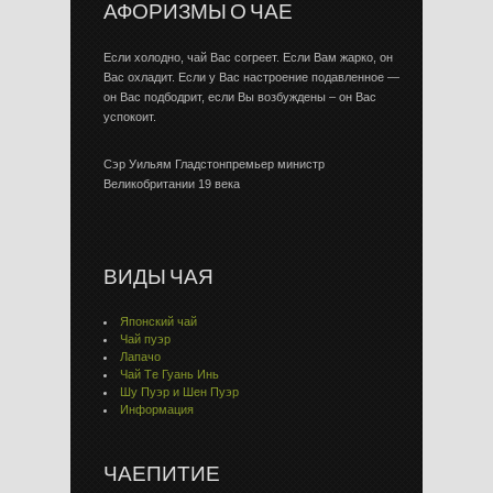
АФОРИЗМЫ О ЧАЕ
Если холодно, чай Вас согреет. Если Вам жарко, он
Вас охладит. Если у Вас настроение подавленное —
он Вас подбодрит, если Вы возбуждены – он Вас
успокоит.
Сэр Уильям Гладстонпремьер министр
Великобритании 19 века
ВИДЫ ЧАЯ
Японский чай
Чай пуэр
Лапачо
Чай Тe Гуaнь Инь
Шу Пуэр и Шен Пуэр
Информация
ЧАЕПИТИЕ