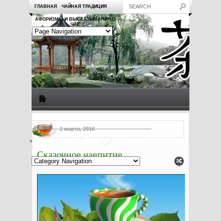
ГЛАВНАЯ
ЧАЙНАЯ ТРАДИЦИЯ
АФОРИЗМЫ И ВЫСКАЗЫВАНИЯ О
ЧАЕ
Виды чая
Посуда для чая
Чаепитие
Заметки о чае
2 марта, 2016
Рецепты с чаем
Полезные свойства чая
Сказочное чаепитие