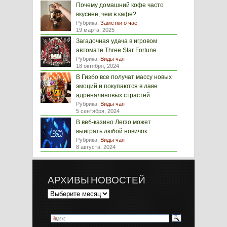
Почему домашний кофе часто
вкуснее, чем в кафе?
Рубрика:
Заметки о чае
19 марта, 2025
Загадочная удача в игровом
автомате Three Star Fortune
Рубрика:
Виды чая
18 октября, 2024
В Гизбо все получат массу новых
эмоций и покупаются в лаве
адреналиновых страстей
Рубрика:
Виды чая
5 сентября, 2024
В веб-казино Легзо может
выиграть любой новичок
Рубрика:
Виды чая
8 августа, 2024
АРХИВЫ НОВОСТЕЙ