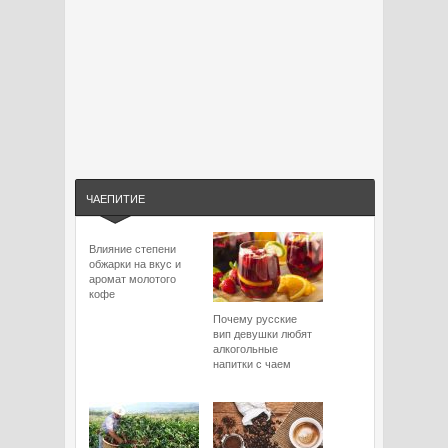
ЧАЕПИТИЕ
Влияние степени
обжарки на вкус и
аромат молотого
кофе
Почему русские
вип девушки любят
алкогольные
напитки с чаем