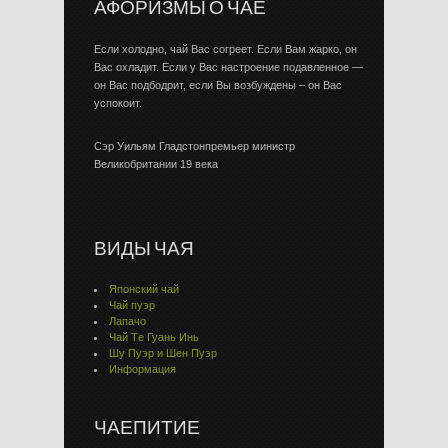
АФОРИЗМЫ О ЧАЕ
Если холодно, чай Вас согреет. Если Вам жарко, он
Вас охладит. Если у Вас настроение подавленное —
он Вас подбодрит, если Вы возбуждены – он Вас
успокоит.
Сэр Уильям Гладстонпремьер министр
Великобритании 19 века
ВИДЫ ЧАЯ
Японский чай
Чай пуэр
Лапачо
Чай Тe Гуaнь Инь
Шу Пуэр и Шен Пуэр
Информация
ЧАЕПИТИЕ