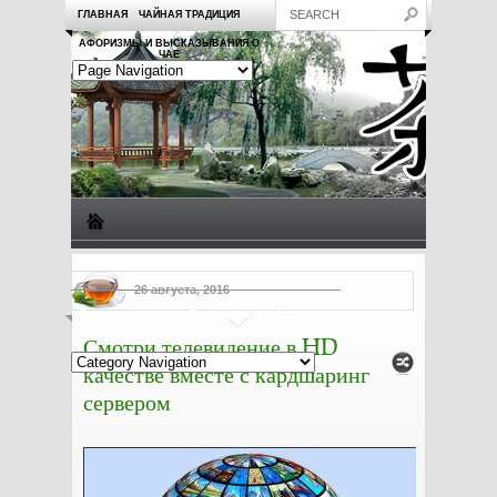
ГЛАВНАЯ
ЧАЙНАЯ ТРАДИЦИЯ
АФОРИЗМЫ И ВЫСКАЗЫВАНИЯ О
ЧАЕ
Виды чая
Посуда для чая
Чаепитие
Заметки о чае
26 августа, 2016
Рецепты с чаем
Полезные свойства чая
Смотри телевидение в HD
качестве вместе с кардшаринг
сервером