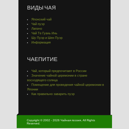
ВИДЫ ЧАЯ
Японский чай
Чай пуэр
Лапачо
Чай Тe Гуaнь Инь
Шу Пуэр и Шен Пуэр
Информация
ЧАЕПИТИЕ
Чай, который предпочитают в России
Значение чайной церемонии в стране
восходящего солнца
Помещение для проведения чайной церемонии в
Японии
Как правильно заварить пуэр
Copyright © 2002 - 2026 Чайная поэзия, All Rights
Reserved.