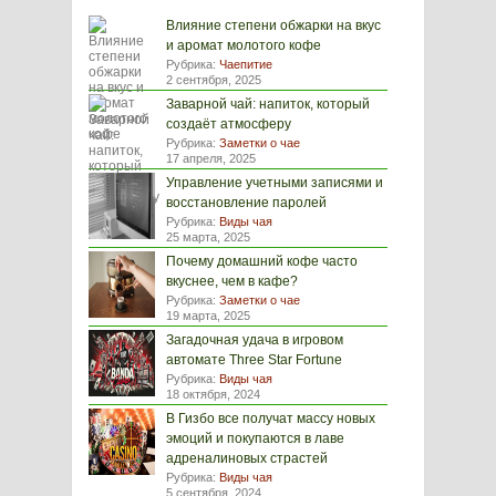
Влияние степени обжарки на вкус
и аромат молотого кофе
Рубрика:
Чаепитие
2 сентября, 2025
Заварной чай: напиток, который
создаёт атмосферу
Рубрика:
Заметки о чае
17 апреля, 2025
Управление учетными записями и
восстановление паролей
Рубрика:
Виды чая
25 марта, 2025
Почему домашний кофе часто
вкуснее, чем в кафе?
Рубрика:
Заметки о чае
19 марта, 2025
Загадочная удача в игровом
автомате Three Star Fortune
Рубрика:
Виды чая
18 октября, 2024
В Гизбо все получат массу новых
эмоций и покупаются в лаве
адреналиновых страстей
Рубрика:
Виды чая
5 сентября, 2024