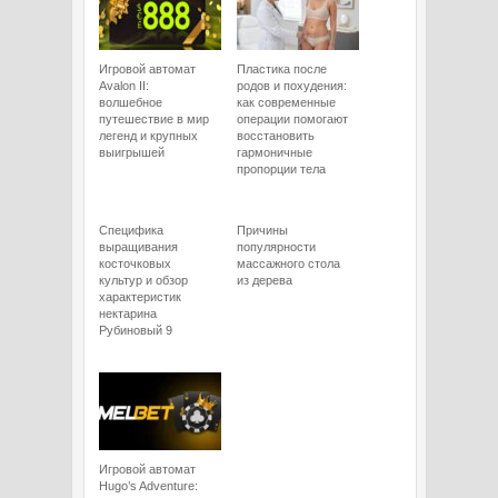
Игровой автомат
Пластика после
Avalon II:
родов и похудения:
волшебное
как современные
путешествие в мир
операции помогают
легенд и крупных
восстановить
выигрышей
гармоничные
пропорции тела
Специфика
Причины
выращивания
популярности
косточковых
массажного стола
культур и обзор
из дерева
характеристик
нектарина
Рубиновый 9
Игровой автомат
Hugo’s Adventure: