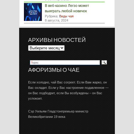
В веб-казино Легзо может
выиграть любой новичок
Рубрика:
Виды чая
8 августа, 2024
АРХИВЫ НОВОСТЕЙ
АФОРИЗМЫ О ЧАЕ
Если холодно, чай Вас согреет. Если Вам жарко, он
Вас охладит. Если у Вас настроение подавленное —
он Вас подбодрит, если Вы возбуждены – он Вас
успокоит.
Сэр Уильям Гладстонпремьер министр
Великобритании 19 века