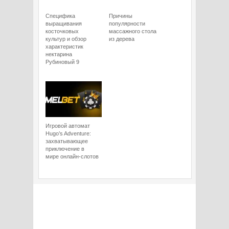
Специфика
Причины
выращивания
популярности
косточковых
массажного стола
культур и обзор
из дерева
характеристик
нектарина
Рубиновый 9
Игровой автомат
Hugo’s Adventure:
захватывающее
приключение в
мире онлайн-слотов