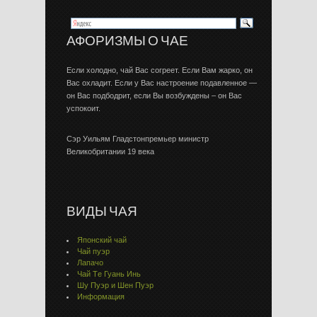
АФОРИЗМЫ О ЧАЕ
Если холодно, чай Вас согреет. Если Вам жарко, он
Вас охладит. Если у Вас настроение подавленное —
он Вас подбодрит, если Вы возбуждены – он Вас
успокоит.
Сэр Уильям Гладстонпремьер министр
Великобритании 19 века
ВИДЫ ЧАЯ
Японский чай
Чай пуэр
Лапачо
Чай Тe Гуaнь Инь
Шу Пуэр и Шен Пуэр
Информация