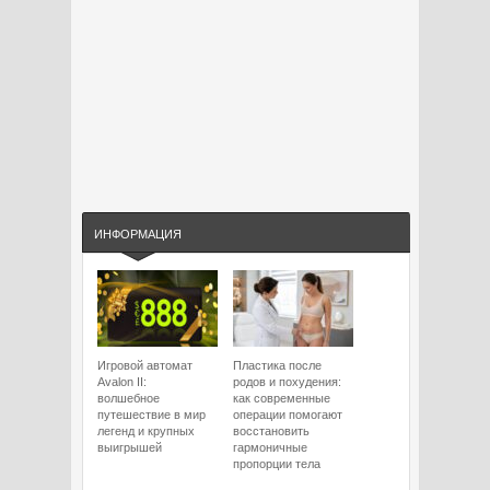
ИНФОРМАЦИЯ
Игровой автомат
Пластика после
Avalon II:
родов и похудения:
волшебное
как современные
путешествие в мир
операции помогают
легенд и крупных
восстановить
выигрышей
гармоничные
пропорции тела