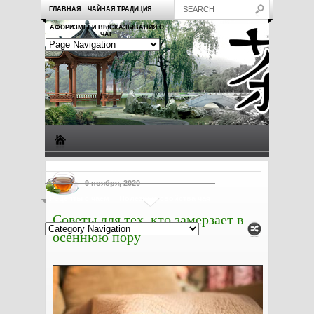
ГЛАВНАЯ
ЧАЙНАЯ ТРАДИЦИЯ
АФОРИЗМЫ И ВЫСКАЗЫВАНИЯ О
ЧАЕ
Виды чая
Посуда для чая
Чаепитие
Заметки о чае
9 ноября, 2020
Рецепты с чаем
Полезные свойства чая
Советы для тех, кто замерзает в
осеннюю пору