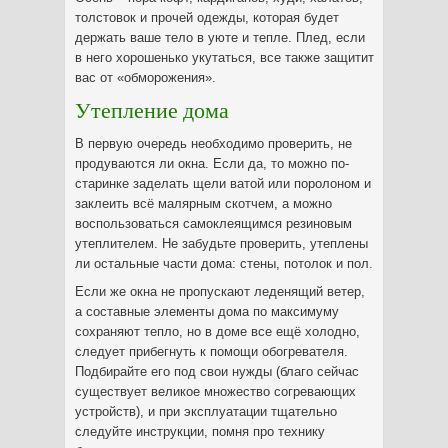
толстовок и прочей одежды, которая будет
держать ваше тело в уюте и тепле. Плед, если
в него хорошенько укутаться, все также защитит
вас от «обморожения».
Утепление дома
В первую очередь необходимо проверить, не
продуваются ли окна. Если да, то можно по-
старинке заделать щели ватой или поролоном и
заклеить всё малярным скотчем, а можно
воспользоваться самоклеящимся резиновым
утеплителем. Не забудьте проверить, утеплены
ли остальные части дома: стены, потолок и пол.
Если же окна не пропускают леденящий ветер,
а составные элементы дома по максимуму
сохраняют тепло, но в доме все ещё холодно,
следует прибегнуть к помощи обогревателя.
Подбирайте его под свои нужды (благо сейчас
существует великое множество согревающих
устройств), и при эксплуатации тщательно
следуйте инструкции, помня про технику