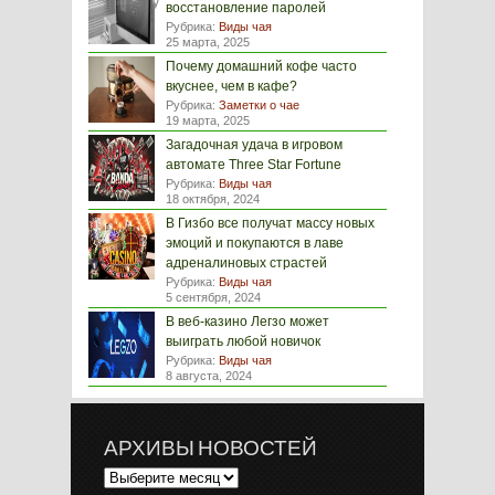
восстановление паролей
Рубрика:
Виды чая
25 марта, 2025
Почему домашний кофе часто
вкуснее, чем в кафе?
Рубрика:
Заметки о чае
19 марта, 2025
Загадочная удача в игровом
автомате Three Star Fortune
Рубрика:
Виды чая
18 октября, 2024
В Гизбо все получат массу новых
эмоций и покупаются в лаве
адреналиновых страстей
Рубрика:
Виды чая
5 сентября, 2024
В веб-казино Легзо может
выиграть любой новичок
Рубрика:
Виды чая
8 августа, 2024
АРХИВЫ НОВОСТЕЙ