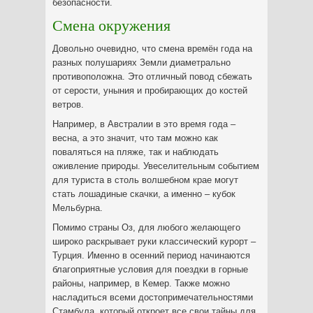
безопасности.
Смена окружения
Довольно очевидно, что смена времён года на
разных полушариях Земли диаметрально
противоположна. Это отличный повод сбежать
от серости, уныния и пробирающих до костей
ветров.
Например, в Австралии в это время года –
весна, а это значит, что там можно как
поваляться на пляже, так и наблюдать
оживление природы. Увеселительным событием
для туриста в столь волшебном крае могут
стать лошадиные скачки, а именно – кубок
Мельбурна.
Помимо страны Оз, для любого желающего
широко раскрывает руки классический курорт –
Турция. Именно в осенний период начинаются
благоприятные условия для поездки в горные
районы, например, в Кемер. Также можно
насладиться всеми достопримечательностями
Стамбула, который откроет все свои тайны для