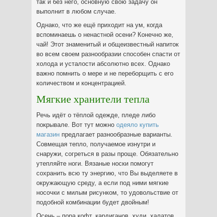
так и без него, основную свою задачу он
выполнит в любом случае.
Однако, что же ещё приходит на ум, когда
вспоминаешь о ненастной осени? Конечно же,
чай! Этот знаменитый и общеизвестный напиток
во всем своем разнообразии способен спасти от
холода и усталости абсолютно всех. Однако
важно помнить о мере и не переборщить с его
количеством и концентрацией.
Мягкие хранители тепла
Речь идёт о тёплой одежде, пледе либо
покрывале. Вот тут можно
одеяло купить
магазин
предлагает разнообразные варианты.
Совмещая тепло, получаемое изнутри и
снаружи, согреться в разы проще. Обязательно
утепляйте ноги. Вязаные носки помогут
сохранить всю ту энергию, что Вы выделяете в
окружающую среду, а если под ними мягкие
носочки с милым рисунком, то удовольствие от
подобной комбинации будет двойным!
Осень – пора кофт, кардиганов, худи, халатов,