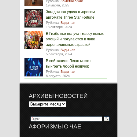
Рубрика:
Заметки о чае
19 марта, 2025
Загадочная удача в игровом
автомате Three Star Fortune
Рубрика:
Виды чая
18 октября, 2024
В Гизбо все получат массу новых
эмоций и покупаются в лаве
адреналиновых страстей
Рубрика:
Виды чая
5 сентября, 2024
В веб-казино Легзо может
выиграть любой новичок
Рубрика:
Виды чая
8 августа, 2024
АРХИВЫ НОВОСТЕЙ
АФОРИЗМЫ О ЧАЕ