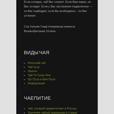
Если холодно, чай Вас согреет. Если Вам жарко, он
Вас охладит. Если у Вас настроение подавленное —
он Вас подбодрит, если Вы возбуждены – он Вас
успокоит.
Сэр Уильям Гладстонпремьер министр
Великобритании 19 века
ВИДЫ ЧАЯ
Японский чай
Чай пуэр
Лапачо
Чай Тe Гуaнь Инь
Шу Пуэр и Шен Пуэр
Информация
ЧАЕПИТИЕ
Чай, который предпочитают в России
Значение чайной церемонии в стране