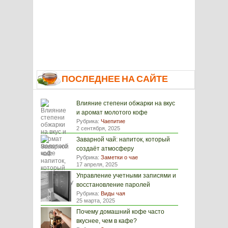
ПОСЛЕДНЕЕ НА САЙТЕ
Влияние степени обжарки на вкус
и аромат молотого кофе
Рубрика:
Чаепитие
2 сентября, 2025
Заварной чай: напиток, который
создаёт атмосферу
Рубрика:
Заметки о чае
17 апреля, 2025
Управление учетными записями и
восстановление паролей
Рубрика:
Виды чая
25 марта, 2025
Почему домашний кофе часто
вкуснее, чем в кафе?