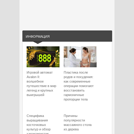
ИНФОРМАЦИЯ
Игровой автомат
Пластика после
Avalon II:
родов и похудения:
волшебное
как современные
путешествие в мир
операции помогают
легенд и крупных
восстановить
выигрышей
гармоничные
пропорции тела
Специфика
Причины
выращивания
популярности
косточковых
массажного стола
культур и обзор
из дерева
характеристик