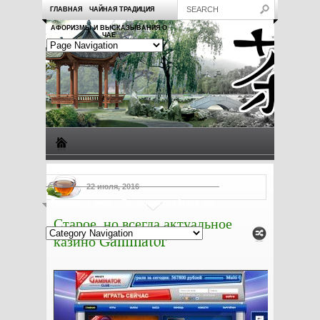
ГЛАВНАЯ
ЧАЙНАЯ ТРАДИЦИЯ
АФОРИЗМЫ И ВЫСКАЗЫВАНИЯ О
ЧАЕ
Виды чая
Посуда для чая
Чаепитие
Заметки о чае
22 июля, 2016
Рецепты с чаем
Полезные свойства чая
Старое, но всегда актуальное
казино Gaminator