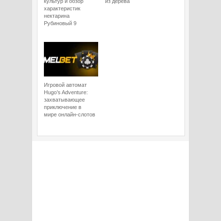
культур и обзор
из дерева
характеристик
нектарина
Рубиновый 9
Игровой автомат
Hugo’s Adventure:
захватывающее
приключение в
мире онлайн-слотов