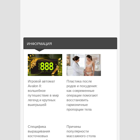
ИНФОРМАЦИЯ
Игровой автомат
Пластика после
Avalon II:
родов и похудения:
волшебное
как современные
путешествие в мир
операции помогают
легенд и крупных
восстановить
выигрышей
гармоничные
пропорции тела
Специфика
Причины
выращивания
популярности
косточковых
массажного стола