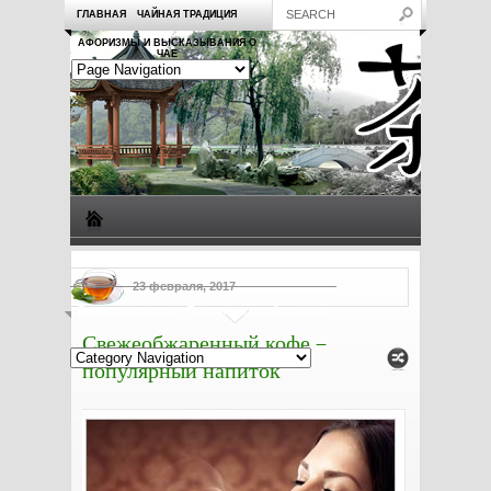
ГЛАВНАЯ
ЧАЙНАЯ ТРАДИЦИЯ
АФОРИЗМЫ И ВЫСКАЗЫВАНИЯ О
ЧАЕ
Виды чая
Посуда для чая
Чаепитие
Заметки о чае
23 февраля, 2017
Рецепты с чаем
Полезные свойства чая
Свежеобжаренный кофе –
популярный напиток