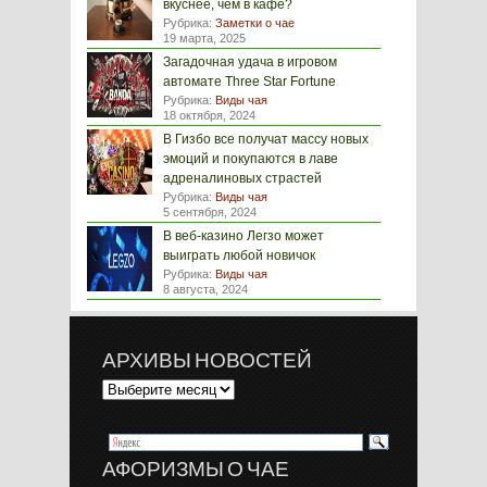
вкуснее, чем в кафе?
Рубрика:
Заметки о чае
19 марта, 2025
Загадочная удача в игровом
автомате Three Star Fortune
Рубрика:
Виды чая
18 октября, 2024
В Гизбо все получат массу новых
эмоций и покупаются в лаве
адреналиновых страстей
Рубрика:
Виды чая
5 сентября, 2024
В веб-казино Легзо может
выиграть любой новичок
Рубрика:
Виды чая
8 августа, 2024
АРХИВЫ НОВОСТЕЙ
АФОРИЗМЫ О ЧАЕ