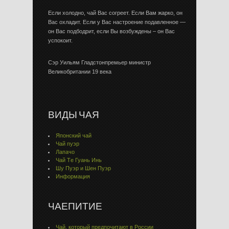
Если холодно, чай Вас согреет. Если Вам жарко, он
Вас охладит. Если у Вас настроение подавленное —
он Вас подбодрит, если Вы возбуждены – он Вас
успокоит.
Сэр Уильям Гладстонпремьер министр
Великобритании 19 века
ВИДЫ ЧАЯ
Японский чай
Чай пуэр
Лапачо
Чай Тe Гуaнь Инь
Шу Пуэр и Шен Пуэр
Информация
ЧАЕПИТИЕ
Чай, который предпочитают в России