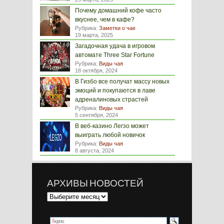
Почему домашний кофе часто
вкуснее, чем в кафе?
Рубрика:
Заметки о чае
19 марта, 2025
Загадочная удача в игровом
автомате Three Star Fortune
Рубрика:
Виды чая
18 октября, 2024
В Гизбо все получат массу новых
эмоций и покупаются в лаве
адреналиновых страстей
Рубрика:
Виды чая
5 сентября, 2024
В веб-казино Легзо может
выиграть любой новичок
Рубрика:
Виды чая
8 августа, 2024
АРХИВЫ НОВОСТЕЙ