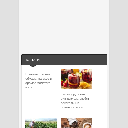
ЧАЕПИТИЕ
Влияние степени
обжарки на вкус и
аромат молотого
кофе
Почему русские
вип девушки любят
алкогольные
напитки с чаем