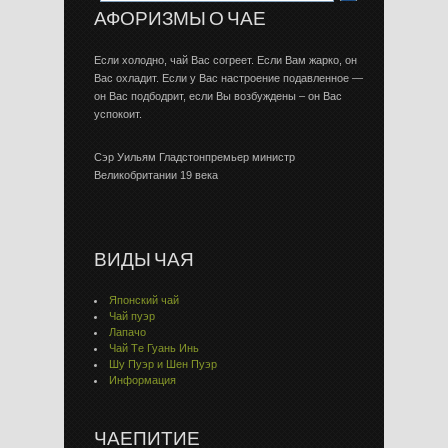
АФОРИЗМЫ О ЧАЕ
Если холодно, чай Вас согреет. Если Вам жарко, он
Вас охладит. Если у Вас настроение подавленное —
он Вас подбодрит, если Вы возбуждены – он Вас
успокоит.
Сэр Уильям Гладстонпремьер министр
Великобритании 19 века
ВИДЫ ЧАЯ
Японский чай
Чай пуэр
Лапачо
Чай Тe Гуaнь Инь
Шу Пуэр и Шен Пуэр
Информация
ЧАЕПИТИЕ