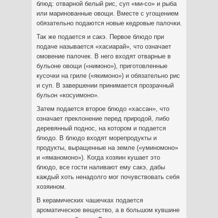
блюд: отварной белый рис, суп «ми-со» и рыба
или маринованные овощи. Вместе с угощением
обязательно подаются новые кедровые палочки.
Так же подается и сакэ. Первое блюдо при
подаче называется «хасиарай», что означает
омовение палочек. В него входят отварные в
бульоне овощи («нимоно»), приготовленные
кусочки на гриле («якимоно») и обязательно рис
и суп. В завершении принимается прозрачный
бульон «косуимоно».
Затем подается второе блюдо «хассан», что
означает преклонение перед природой, либо
деревянный поднос, на котором и подается
блюдо. В блюдо входят морепродукты и
продукты, выращенные на земле («уминомоно»
и «яманомоно»). Когда хозяин кушает это
блюдо, все гости наливают ему сакэ, дабы
каждый хоть ненадолго мог почувствовать себя
хозяином.
В керамических чашечках подается
ароматическое вещество, а в большом кувшине