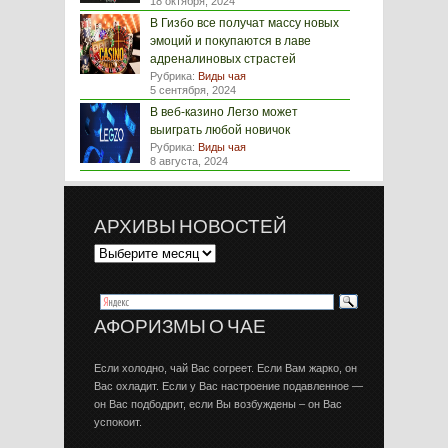
18 октября, 2024
В Гизбо все получат массу новых
эмоций и покупаются в лаве
адреналиновых страстей
Рубрика:
Виды чая
5 сентября, 2024
В веб-казино Легзо может
выиграть любой новичок
Рубрика:
Виды чая
8 августа, 2024
АРХИВЫ НОВОСТЕЙ
АФОРИЗМЫ О ЧАЕ
Если холодно, чай Вас согреет. Если Вам жарко, он
Вас охладит. Если у Вас настроение подавленное —
он Вас подбодрит, если Вы возбуждены – он Вас
успокоит.