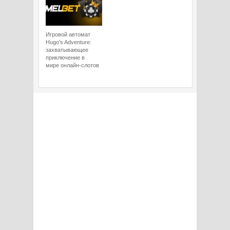
Игровой автомат
Hugo’s Adventure:
захватывающее
приключение в
мире онлайн-слотов