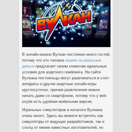
В онлайн-казино Вулкан постоянно много гостей,
потому что это топовое
казино на реальные
деньги
предлагает своим клиентам идеальные
условия для азартного гемблинга. На сайте
Вулкана постояльцы могут развлекаться в слот-
аппараты и другие азартные онлайн-игры
круглосуточно, причем развлечения можно
начать даже со смартфонов, потому что у веб-
клуба есть удобная мобильная версия.
Игральных симуляторов в каталоге Вулкана
очень много. Здесь вы можете встретить как
симуляторы от ведущих разработчиков, так и
слоты от менее известных изготовителей, но