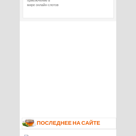
приключение в
мире онлайн-слотов
ПОСЛЕДНЕЕ НА САЙТЕ