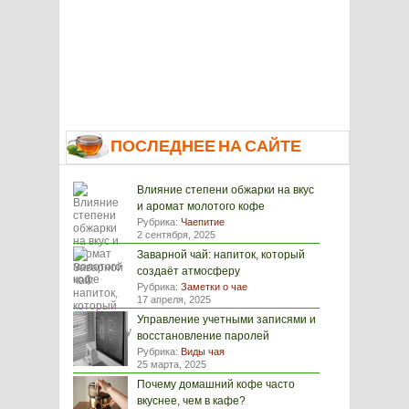
ПОСЛЕДНЕЕ НА САЙТЕ
Влияние степени обжарки на вкус
и аромат молотого кофе
Рубрика:
Чаепитие
2 сентября, 2025
Заварной чай: напиток, который
создаёт атмосферу
Рубрика:
Заметки о чае
17 апреля, 2025
Управление учетными записями и
восстановление паролей
Рубрика:
Виды чая
25 марта, 2025
Почему домашний кофе часто
вкуснее, чем в кафе?