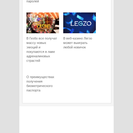
паролей
В Гизбо все получат
В веб-казино Легзо
массу новых
может выиграть
эмоций и
любой новичок
покупаются в лаве
адреналиновых
страстей
О преимуществах
получения
биометрического
паспорта