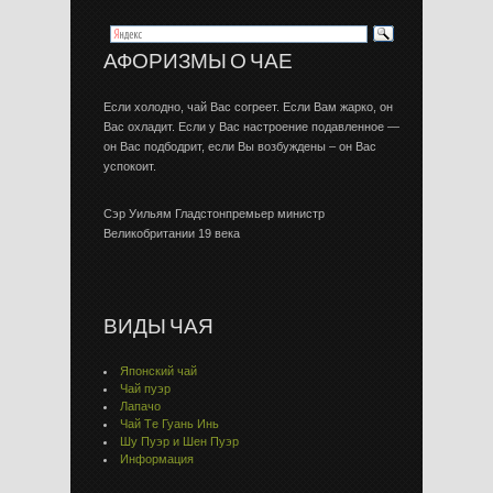
АФОРИЗМЫ О ЧАЕ
Если холодно, чай Вас согреет. Если Вам жарко, он
Вас охладит. Если у Вас настроение подавленное —
он Вас подбодрит, если Вы возбуждены – он Вас
успокоит.
Сэр Уильям Гладстонпремьер министр
Великобритании 19 века
ВИДЫ ЧАЯ
Японский чай
Чай пуэр
Лапачо
Чай Тe Гуaнь Инь
Шу Пуэр и Шен Пуэр
Информация