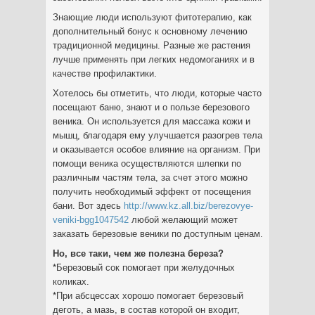
Знающие люди используют фитотерапию, как
дополнительный бонус к основному лечению
традиционной медицины. Разные же растения
лучше применять при легких недомоганиях и в
качестве профилактики.
Хотелось бы отметить, что люди, которые часто
посещают баню, знают и о пользе березового
веника. Он используется для массажа кожи и
мышц, благодаря ему улучшается разогрев тела
и оказывается особое влияние на организм. При
помощи веника осуществляются шлепки по
различным частям тела, за счет этого можно
получить необходимый эффект от посещения
бани. Вот здесь
http://www.kz.all.biz/berezovye-
veniki-bgg1047542
любой желающий может
заказать березовые веники по доступным ценам.
Но, все таки, чем же полезна береза?
*Березовый сок помогает при желудочных
коликах.
*При абсцессах хорошо помогает березовый
деготь, а мазь, в состав которой он входит,