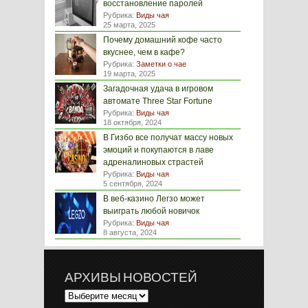
восстановление паролей
Рубрика:
Виды чая
25 марта, 2025
Почему домашний кофе часто
вкуснее, чем в кафе?
Рубрика:
Заметки о чае
19 марта, 2025
Загадочная удача в игровом
автомате Three Star Fortune
Рубрика:
Виды чая
18 октября, 2024
В Гизбо все получат массу новых
эмоций и покупаются в лаве
адреналиновых страстей
Рубрика:
Виды чая
5 сентября, 2024
В веб-казино Легзо может
выиграть любой новичок
Рубрика:
Виды чая
8 августа, 2024
АРХИВЫ НОВОСТЕЙ