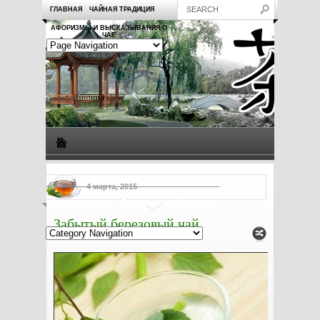
ГЛАВНАЯ
ЧАЙНАЯ ТРАДИЦИЯ
АФОРИЗМЫ И ВЫСКАЗЫВАНИЯ О
ЧАЕ
Виды чая
Посуда для чая
Чаепитие
Заметки о чае
4 марта, 2015
Рецепты с чаем
Полезные свойства чая
Забытый березовый чай